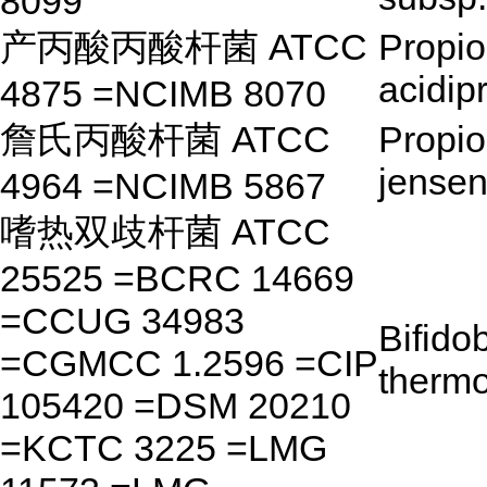
8099
产丙酸丙酸杆菌 ATCC
Propio
acidip
4875 =NCIMB 8070
詹氏丙酸杆菌 ATCC
Propio
jensen
4964 =NCIMB 5867
嗜热双歧杆菌 ATCC
25525 =BCRC 14669
=CCUG 34983
Bifido
=CGMCC 1.2596 =CIP
therm
105420 =DSM 20210
=KCTC 3225 =LMG