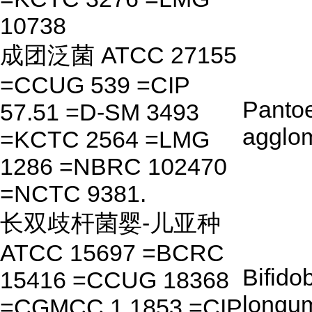
10738
成团泛菌 ATCC 27155
=CCUG 539 =CIP
Panto
57.51 =D-SM 3493
agglo
=KCTC 2564 =LMG
1286 =NBRC 102470
=NCTC 9381.
长双歧杆菌婴-儿亚种
ATCC 15697 =BCRC
Bifido
15416 =CCUG 18368
longu
=CGMCC 1.1853 =CIP