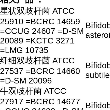
星状双歧杆菌 ATCC
25910 =BCRC 14659
Bifido
=CCUG 24607 =D-SM
astero
20089 =KCTC 3271
=LMG 10735
纤细双歧杆菌 ATCC
Bifido
27537 =BCRC 14660
subtile
=D-SM 20096
牛双歧杆菌 ATCC
27917 =BCRC 14677
Bifido