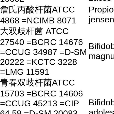
詹氏丙酸杆菌ATCC
Propio
jensen
4868 =NCIMB 8071
大双歧杆菌 ATCC
27540 =BCRC 14676
Bifido
=CCUG 34987 =D-SM
magn
20222 =KCTC 3228
=LMG 11591
青春双歧杆菌ATCC
15703 =BCRC 14606
Bifido
=CCUG 45213 =CIP
adoles
64.59 =D-SM 20083