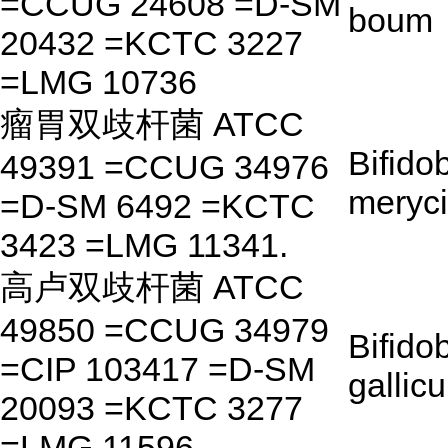
=CCUG 24608 =D-SM
boum
20432 =KCTC 3227
=LMG 10736
瘤胃双歧杆菌 ATCC
Bifido
49391 =CCUG 34976
meryc
=D-SM 6492 =KCTC
3423 =LMG 11341.
高卢双歧杆菌 ATCC
49850 =CCUG 34979
Bifido
=CIP 103417 =D-SM
gallic
20093 =KCTC 3277
=LMG 11596.