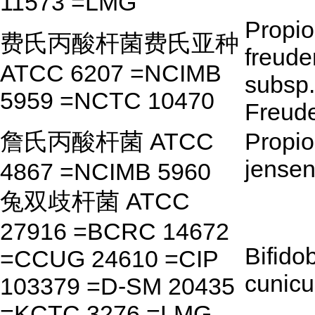
11573 =LMG
Propio
费氏丙酸杆菌费氏亚种
freude
ATCC 6207 =NCIMB
subsp.
5959 =NCTC 10470
Freude
詹氏丙酸杆菌 ATCC
Propio
jensen
4867 =NCIMB 5960
兔双歧杆菌 ATCC
27916 =BCRC 14672
Bifido
=CCUG 24610 =CIP
cunicu
103379 =D-SM 20435
=KCTC 3276 =LMG