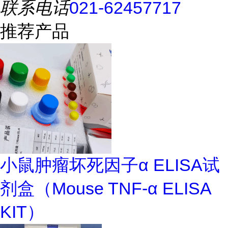
联系电话
021-62457717
推荐产品
小鼠肿瘤坏死因子α ELISA试
剂盒（Mouse TNF-α ELISA
KIT）