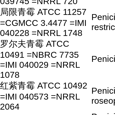
039745 =NRRL 720
局限青霉 ATCC 11257
Penici
=CGMCC 3.4477 =IMI
restri
040228 =NRRL 1748
罗尔夫青霉 ATCC
10491 =NBRC 7735
Penici
=IMI 040029 =NRRL
1078
红紫青霉 ATCC 10492
Penici
=IMI 040573 =NRRL
roseo
2064