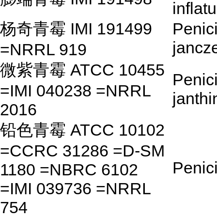
inflat
杨奇青霉 IMI 191499
Penici
jancz
=NRRL 919
微紫青霉 ATCC 10455
Penici
=IMI 040238 =NRRL
janthi
2016
铅色青霉 ATCC 10102
=CCRC 31286 =D-SM
Penici
1180 =NBRC 6102
=IMI 039736 =NRRL
754