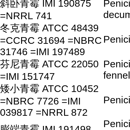
斜卧青霉 IMI 190875
Penici
decu
=NRRL 741
冬克青霉 ATCC 48439
Penici
=CCRC 31694 =NBRC
31746 =IMI 197489
芬尼青霉 ATCC 22050
Penici
fennel
=IMI 151747
矮小青霉 ATCC 10452
Penici
=NBRC 7726 =IMI
039817 =NRRL 872
Penici
膨端青霉 IMI 191498