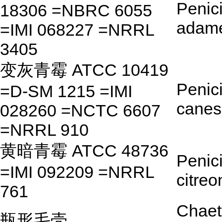
Penici
18306 =NBRC 6055
adame
=IMI 068227 =NRRL
3405
变灰青霉 ATCC 10419
Penici
=D-SM 1215 =IMI
canes
028260 =NCTC 6607
=NRRL 910
黄暗青霉 ATCC 48736
Penici
=IMI 092209 =NRRL
citre
761
Chae
瓶形毛壳