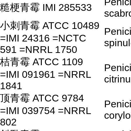
Penici
糙梗青霉 IMI 285533
scab
小刺青霉 ATCC 10489
Penici
=IMI 24316 =NCTC
spinu
591 =NRRL 1750
桔青霉 ATCC 1109
Penici
=IMI 091961 =NRRL
citrin
1841
顶青霉 ATCC 9784
Penici
=IMI 039754 =NRRL
coryl
802