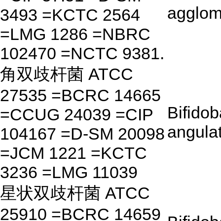
agglom
3493 =KCTC 2564
=LMG 1286 =NBRC
102470 =NCTC 9381.
角双歧杆菌 ATCC
27535 =BCRC 14665
Bifido
=CCUG 24039 =CIP
angula
104167 =D-SM 20098
=JCM 1221 =KCTC
3236 =LMG 11039
星状双歧杆菌 ATCC
25910 =BCRC 14659