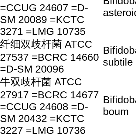
Bifido
=CCUG 24607 =D-
astero
SM 20089 =KCTC
3271 =LMG 10735
纤细双歧杆菌 ATCC
Bifido
27537 =BCRC 14660
subtile
=D-SM 20096
牛双歧杆菌 ATCC
27917 =BCRC 14677
Bifido
=CCUG 24608 =D-
boum
SM 20432 =KCTC
3227 =LMG 10736