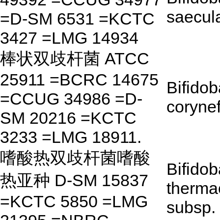
saecul
=D-SM 6531 =KCTC
3427 =LMG 14934
棒状双歧杆菌 ATCC
25911 =BCRC 14675
Bifido
=CCUG 34986 =D-
coryne
SM 20216 =KCTC
3233 =LMG 18911.
嗜酸热双歧杆菌嗜酸
Bifido
热亚种 D-SM 15837
therma
=KCTC 5850 =LMG
subsp.