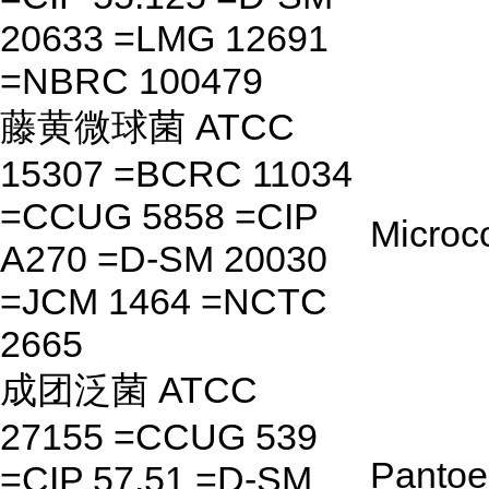
20633 =LMG 12691
=NBRC 100479
藤黄微球菌 ATCC
15307 =BCRC 11034
=CCUG 5858 =CIP
Microc
A270 =D-SM 20030
=JCM 1464 =NCTC
2665
成团泛菌 ATCC
27155 =CCUG 539
Pantoe
=CIP 57.51 =D-SM