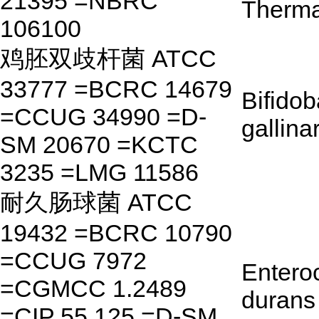
21395 =NBRC
Therma
106100
鸡胚双歧杆菌 ATCC
33777 =BCRC 14679
Bifido
=CCUG 34990 =D-
gallin
SM 20670 =KCTC
3235 =LMG 11586
耐久肠球菌 ATCC
19432 =BCRC 10790
=CCUG 7972
Entero
=CGMCC 1.2489
durans
=CIP 55.125 =D-SM