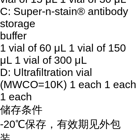
C: Super-n-stain® antibody
storage
buffer
1 vial of 60 μL 1 vial of 150
μL 1 vial of 300 μL
D: Ultrafiltration vial
(MWCO=10K) 1 each 1 each
1 each
储存条件
-20℃保存，有效期见外包
装。