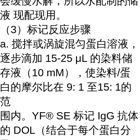
会缓慢水解，所以水配制的储
液 现配现用。
（3）标记反应步骤
a. 搅拌或涡旋混匀蛋白溶液，
逐步滴加 15-25 μL 的染料储
存液（10 mM），使染料/蛋
白的摩尔比在 9: 1 至15: 1的
范
围内。YF® SE 标记 IgG 抗体
的 DOL（结合于每个蛋白分