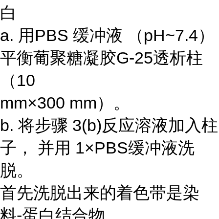
白
a. 用PBS 缓冲液 （pH~7.4）
平衡葡聚糖凝胶G-25透析柱
（10
mm×300 mm）。
b. 将步骤 3(b)反应溶液加入柱
子， 并用 1×PBS缓冲液洗
脱。
首先洗脱出来的着色带是染
料-蛋白结合物。