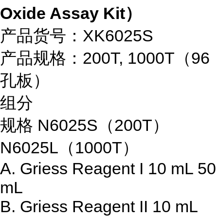
Oxide Assay Kit）
产品货号：XK6025S
产品规格：200T, 1000T（96
孔板）
组分
规格 N6025S（200T）
N6025L（1000T）
A. Griess Reagent I 10 mL 50
mL
B. Griess Reagent II 10 mL