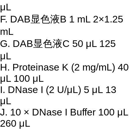
μL
F. DAB显色液B 1 mL 2×1.25
mL
G. DAB显色液C 50 μL 125
μL
H. Proteinase K (2 mg/mL) 40
μL 100 μL
I. DNase I (2 U/μL) 5 μL 13
μL
J. 10 × DNase I Buffer 100 μL
260 μL