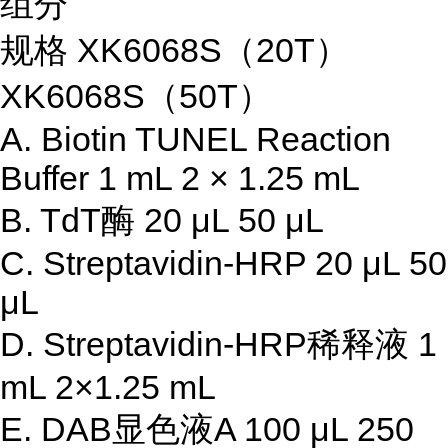
组分
规格 XK6068S（20T）
XK6068S（50T）
A. Biotin TUNEL Reaction
Buffer 1 mL 2 × 1.25 mL
B. TdT酶 20 μL 50 μL
C. Streptavidin-HRP 20 μL 50
μL
D. Streptavidin-HRP稀释液 1
mL 2×1.25 mL
E. DAB显色液A 100 μL 250