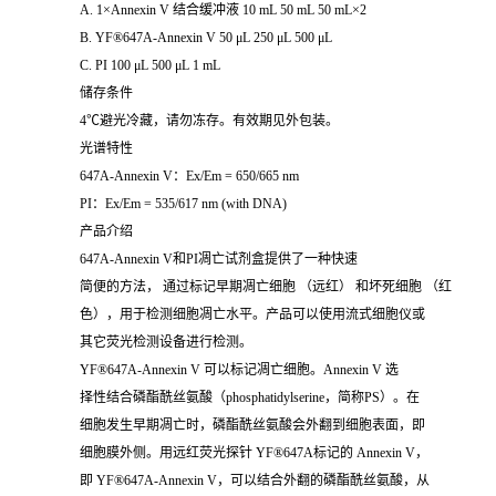
A. 1×Annexin V 结合缓冲液 10 mL 50 mL 50 mL×2
B. YF®647A-Annexin V 50 μL 250 μL 500 μL
C. PI 100 μL 500 μL 1 mL
储存条件
4℃避光冷藏，请勿冻存。有效期见外包装。
光谱特性
647A-Annexin V：Ex/Em = 650/665 nm
PI：Ex/Em = 535/617 nm (with DNA)
产品介绍
647A-Annexin V和PI凋亡试剂盒提供了一种快速
简便的方法， 通过标记早期凋亡细胞 （远红） 和坏死细胞 （红
色），用于检测细胞凋亡水平。产品可以使用流式细胞仪或
其它荧光检测设备进行检测。
YF®647A-Annexin V 可以标记凋亡细胞。Annexin V 选
择性结合磷酯酰丝氨酸（phosphatidylserine，简称PS）。在
细胞发生早期凋亡时，磷酯酰丝氨酸会外翻到细胞表面，即
细胞膜外侧。用远红荧光探针 YF®647A标记的 Annexin V，
即 YF®647A-Annexin V，可以结合外翻的磷酯酰丝氨酸，从