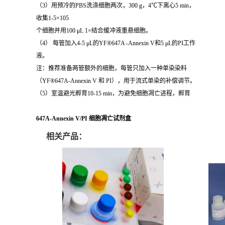
（3）用预冷的PBS洗涤细胞两次，300 g，4℃下离心5 min，
收集1-5×105
个细胞并用100 μL 1×结合缓冲液重悬细胞。
（4） 每管加入4-5 μL的YF®647A -Annexin V和5 μL的PI工作
液。
注：推荐准备两管额外的细胞，每管只加入一种单染染料
（YF®647A-Annexin V 和 PI），用于流式单染的补偿调节。
（5）室温避光孵育10-15 min，为避免细胞凋亡进程，孵育
647A-Annexin V/PI 细胞凋亡试剂盒
相关产品：