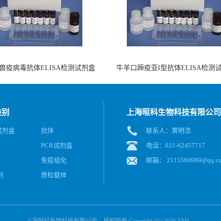
兽疫病毒抗体ELISA检测试剂盒
牛羊口蹄疫亚I型抗体ELISA检测
（酶联免疫法）
（阻断法）
类别
上海晅科生物科技有限公司
A试剂盒
抗体
联系人：黄明浩
PCR试剂盒
电话：021-62457717
免疫组化
邮箱：
2115560989@qq.c
剂
质粒载体