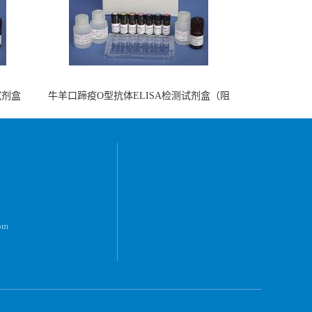
试剂盒
牛羊口蹄疫O型抗体ELISA检测试剂盒（阻
断法）
om