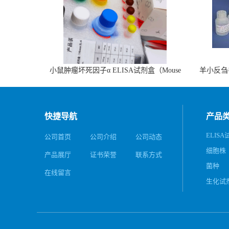
小鼠肿瘤坏死因子α ELISA试剂盒（Mouse
羊小反刍
TNF-α ELISA KIT）
快捷导航
产品
ELIS
公司首页
公司介绍
公司动态
细胞株
产品展厅
证书荣誉
联系方式
菌种
在线留言
生化试