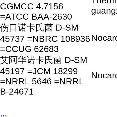
Therm
CGMCC 4.7156
guang
=ATCC BAA-2630
伤口诺卡氏菌 D-SM
Nocard
45737 =NBRC 108936
=CCUG 62683
艾阿华诺卡氏菌 D-SM
45197 =JCM 18299
Nocard
=NRRL 5646 =NRRL
B-24671
...