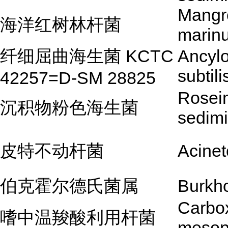
Mangr
海洋红树林杆菌
marin
纤细屈曲海生菌 KCTC
Ancyl
subtili
42257=D-SM 28825
Rosei
沉积物粉色海生菌
sedimi
皮特不动杆菌
Acineto
伯克霍尔德氏菌属
Burkho
Carbox
嗜中温羧酸利用杆菌
mesop