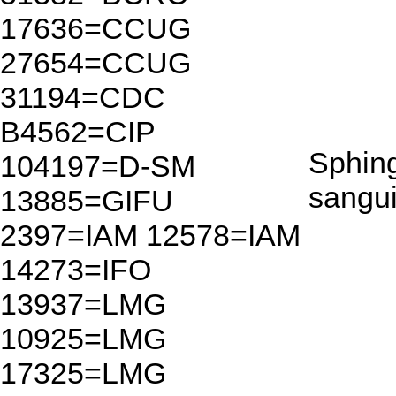
17636=CCUG
27654=CCUG
31194=CDC
B4562=CIP
Sphin
104197=D-SM
sangui
13885=GIFU
2397=IAM 12578=IAM
14273=IFO
13937=LMG
10925=LMG
17325=LMG