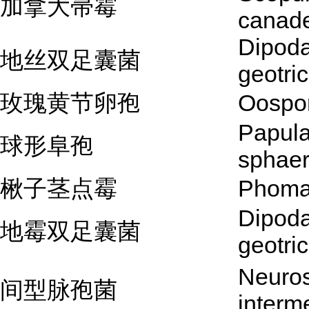
加拿大帚霉
canad
Dipod
地丝双足囊菌
geotri
玫瑰黄节卵孢
Oospor
Papula
球形阜孢
sphae
楸子茎点霉
Phoma
Dipod
地霉双足囊菌
geotri
Neuro
间型脉孢菌
interm