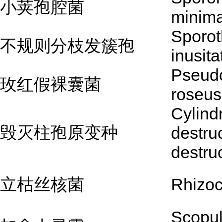
小荚孢腔菌
minim
Sporot
不规则分枝发簇孢
inusit
Pseud
玫红假裸囊菌
roseus
Cylind
毁灭柱孢原变种
destru
destru
立枯丝核菌
Rhizoc
Scopul