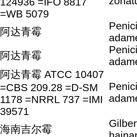
zonat
124936 =IFO 8817
=WB 5079
Penici
阿达青霉
adame
Penici
阿达青霉
adame
阿达青霉 ATCC 10407
Penici
=CBS 209.28 =D-SM
adame
1178 =NRRL 737 =IMI
39571
Gilber
海南吉尔霉
haina