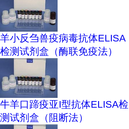
羊小反刍兽疫病毒抗体ELISA
检测试剂盒（酶联免疫法）
牛羊口蹄疫亚I型抗体ELISA检
测试剂盒（阻断法）