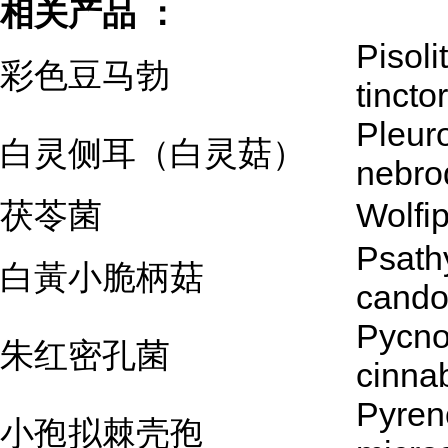
相关产品 ：
Pisoli
彩色豆马勃
tincto
Pleur
白灵侧耳（白灵菇）
nebro
茯苓菌
Wolfi
Psath
白黃小脆柄菇
cando
Pycno
朱红密孔菌
cinna
Pyren
小孢拟棘壳孢