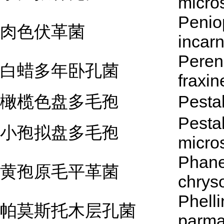
micro
Penio
肉色伏革菌
incar
Peren
白蜡多年卧孔菌
fraxin
橄榄色盘多毛孢
Pestal
Pestal
小孢拟盘多毛孢
micro
Phane
黄孢原毛平革菌
chrys
Phell
帕莫斯托木层孔菌
parma