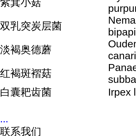
紫萁小菇
purpu
Nema
双乳突炭层菌
bipapi
Oudem
淡褐奥德蘑
canari
Panae
红褐斑褶菇
subba
白囊耙齿菌
Irpex 
...
联系我们