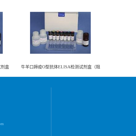
试剂盒
牛羊口蹄疫O型抗体ELISA检测试剂盒（阻
断法）
om