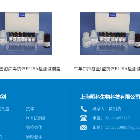
兽疫病毒抗体ELISA检测试剂盒
牛羊口蹄疫亚I型抗体ELISA检测
（酶联免疫法）
（阻断法）
类别
上海晅科生物科技有限公司
A试剂盒
抗体
联系人：黄明浩
PCR试剂盒
电话：021-62457717
免疫组化
邮箱：
2115560989@qq.c
剂
质粒载体