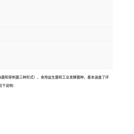
油菌和穿刺菌三种形式）、食用益生菌和工业发酵菌种，基本涵盖了环
如下说明：