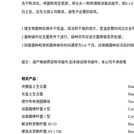
冻干粉活化，将菌粉甩至底部，将尖头一侧用酒精消毒后敲开，取0.2-
白之处，应先与我公司联系，避免不必要的损失。
1 微生物菌种应保存于低温、清洁和干燥的地方，室温放置时间过长会
2 菌种操作在无菌条件下进行，接种完毕应该灭菌再做丢弃处理；
3 斜面菌种和穿刺菌种保存时间通常为3-6 个月，应根据菌种状况及时结转；冻
提示：请严格按照说明书操作,如未按说明书操作，本公司不承担售
相关产品 ：
厌糖盐土生古菌
Halo
长盐土生古菌
Halo
德尔布有孢圆酵母
Toru
谷氨酸棒杆菌Ⅴ型
Cor
谷氨酸棒杆菌Ⅰ型
Cor
解淀粉芽胞杆菌 JD-33
Baci
摩加夫芽胞杆菌 AS 1.338
Baci