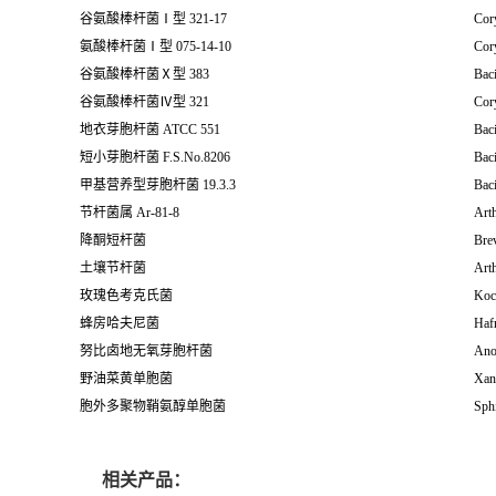
谷氨酸棒杆菌Ⅰ型 321-17
Cor
氨酸棒杆菌Ⅰ型 075-14-10
Cor
谷氨酸棒杆菌Ⅹ型 383
Baci
谷氨酸棒杆菌Ⅳ型 321
Cor
地衣芽胞杆菌 ATCC 551
Baci
短小芽胞杆菌 F.S.No.8206
Baci
甲基营养型芽胞杆菌 19.3.3
Baci
节杆菌属 Ar-81-8
Arth
降酮短杆菌
Bre
土壤节杆菌
Arth
玫瑰色考克氏菌
Koc
蜂房哈夫尼菌
Hafn
努比卤地无氧芽胞杆菌
Anox
野油菜黄单胞菌
Xan
胞外多聚物鞘氨醇单胞菌
Sph
相关产品：