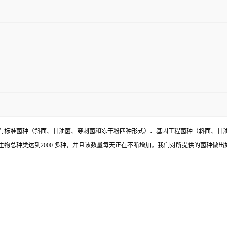
有标准菌种（斜面、甘油菌、穿刺菌和冻干粉四种形式）、基因工程菌种（斜面、甘
物总种类达到2000 多种，并且该数量每天正在不断增加。我们对所提供的菌种做出