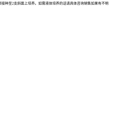
全部接种至2支斜面上培养。如需液体培养的话请具体咨询销售如果有不明