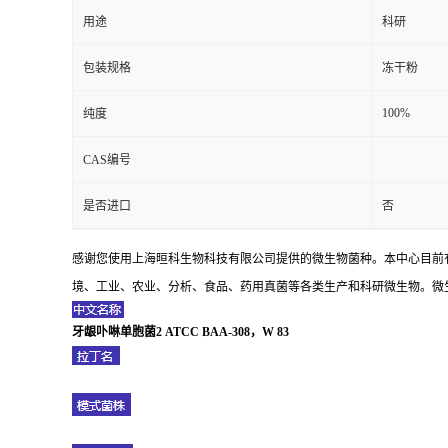
用途
科研
包装规格
冻干粉
100%
纯度
CAS编号
是否进口
否
感谢您使用上海晅科生物科技有限公司提供的微生物菌种。本中心目前
境、工业、农业、分析、食品、药用真菌等各类生产和科研微生物。微生
牙龈卟啉单胞菌2 ATCC BAA-308，W 83