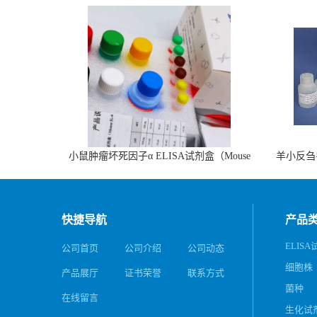
小鼠肿瘤坏死因子α ELISA试剂盒（Mouse
羊小反刍
TNF-α ELISA KIT）
快捷导航
产品
ELIS
公司首页
公司介绍
公司动态
细胞株
产品展厅
证书荣誉
联系方式
菌种
在线留言
生化试