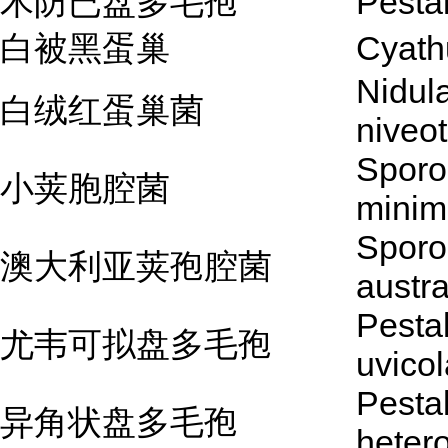
木防已盘多毛孢
Pestal
白被黑蛋巢
Cyath
Nidul
白绒红蛋巢菌
niveo
Sporo
小荚胞腔菌
minim
Sporo
澳大利亚荚孢腔菌
austra
Pestal
尤韦可拟盘多毛孢
uvicol
Pestal
异角状盘多毛孢
heter