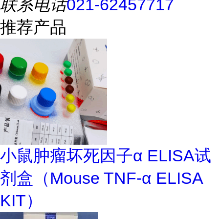
联系电话
021-62457717
推荐产品
小鼠肿瘤坏死因子α ELISA试
剂盒（Mouse TNF-α ELISA
KIT）