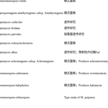
charomonospora viridis
模式菌株
eptosporangium amethystogenes subsp. Amethystogenes
模式菌株
ptomyces coelicolor
遗传研究
ptomyces lividans
遗传研究
eptomyces parvulus
链霉菌遗传研究
ptomyces ochraceiscleroticus
模式菌株
eptomyces albus
遗传研究；限制性内切酶Sal
eptomyces achromogenes subsp. Achromogenes
模式菌株；Produces achromoviromycin
romonospora carbonacea
模式菌株；Produces everninomicin;
romonospora halophytica
模式菌株；Produces halomycin
romonospora echinospora
Type strain of M. purpurea