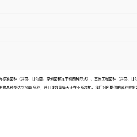
有标准菌种（斜面、甘油菌、穿刺菌和冻干粉四种形式）、基因工程菌种（斜面、甘
物总种类达到2000 多种，并且该数量每天正在不断增加。我们对所提供的菌种做出