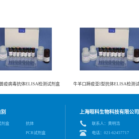
兽疫病毒抗体ELISA检测试剂盒
牛羊口蹄疫亚I型抗体ELISA检测
（酶联免疫法）
（阻断法）
类别
上海晅科生物科技有限公司
A试剂盒
抗体
联系人：黄明浩
PCR试剂盒
电话：021-62457717