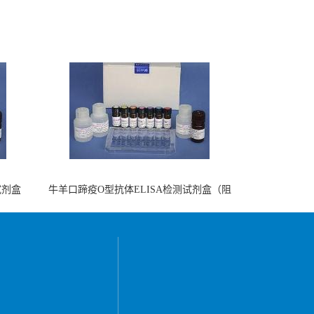
试剂盒
牛羊口蹄疫O型抗体ELISA检测试剂盒（阻
断法）