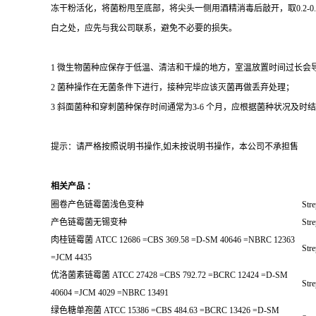
冻干粉活化，将菌粉甩至底部，将尖头一侧用酒精消毒后敲开，取0.2-
白之处，应先与我公司联系，避免不必要的损失。
1 微生物菌种应保存于低温、清洁和干燥的地方，室温放置时间过长会
2 菌种操作在无菌条件下进行，接种完毕应该灭菌再做丢弃处理；
3 斜面菌种和穿刺菌种保存时间通常为3-6 个月，应根据菌种状况及时结转；冻
提示：请严格按照说明书操作,如未按说明书操作，本公司不承担售
相关产品 ：
圈卷产色链霉菌浅色变种
Str
产色链霉菌无锡变种
Str
肉桂链霉菌 ATCC 12686 =CBS 369.58 =D-SM 40646 =NBRC 12363
Str
=JCM 4435
优洛菌素链霉菌 ATCC 27428 =CBS 792.72 =BCRC 12424 =D-SM
Str
40604 =JCM 4029 =NBRC 13491
绿色糖单孢菌 ATCC 15386 =CBS 484.63 =BCRC 13426 =D-SM