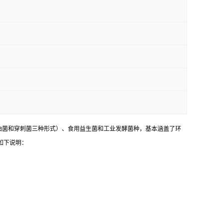
油菌和穿刺菌三种形式）、食用益生菌和工业发酵菌种，基本涵盖了环
如下说明：