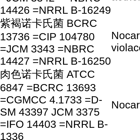
14426 =NRRL B-16249
紫褐诺卡氏菌 BCRC
Nocar
13736 =CIP 104780
viola
=JCM 3343 =NBRC
14427 =NRRL B-16250
肉色诺卡氏菌 ATCC
6847 =BCRC 13693
=CGMCC 4.1733 =D-
Nocar
SM 43397 JCM 3375
=IFO 14403 =NRRL B-
1336