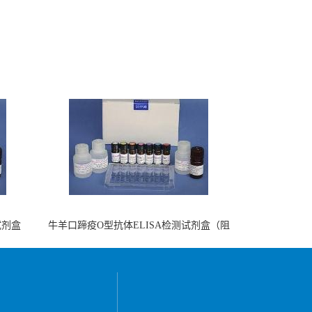
试剂盒
牛羊口蹄疫O型抗体ELISA检测试剂盒（阻
断法）