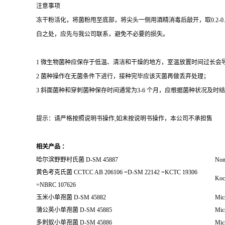
注意事项
冻干粉活化，将菌粉甩至底部，将尖头一侧用酒精消毒后敲开，取0.2-
白之处，应先与我公司联系，避免不必要的损失。
1 微生物菌种应保存于低温、清洁和干燥的地方，室温放置时间过长会
2 菌种操作在无菌条件下进行，接种完毕应该灭菌再做丢弃处理；
3 斜面菌种和穿刺菌种保存时间通常为3-6 个月，应根据菌种状况及时结转；冻
提示：请严格按照说明书操作,如未按说明书操作，本公司不承担售
相关产品 ：
哈尔滨野野村氏菌 D-SM 45887
Non
黄色考克氏菌 CCTCC AB 206106 =D-SM 22142 =KCTC 19306
Kocu
=NBRC 107626
玉米小单孢菌 D-SM 45882
Mic
蒲公英小单孢菌 D-SM 45885
Mic
多刺蚁小单孢菌 D-SM 45886
Mic