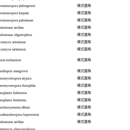
romonospora jinlongensis
模式菌株
romonospora harpala
模式菌株
romonospora palomenae
模式菌株
ulomonas aerilata
模式菌株
ulomonas oligotrophica
模式菌株
comyces artemisiae
模式菌株
comyces tarimensis
模式菌株
ria turfanensis
模式菌株
ardiopsis mangrovei
模式菌株
inomycetospora atypica
模式菌株
inomycetospora rhizophila
模式菌株
noplanes hulinensis
模式菌株
noplanes lutulentus
模式菌株
oactinosynnema album
模式菌株
salinactinospora lopnorensis
模式菌株
ulomonas aerilata
模式菌株
eptomyces glaucoviolaceus