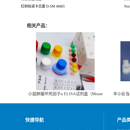
红树拟诺卡氏菌 D-SM 46665
Noc
相关产品：
小鼠肿瘤坏死因子α ELISA试剂盒（Mouse
羊小反刍
TNF-α ELISA KIT）
快捷导航
产品