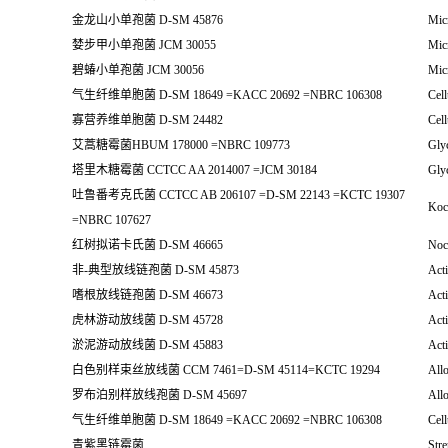
金龙山小单孢菌 D-SM 45876
Mic
婪步甲小单孢菌 JCM 30055
Mic
碧蝽小单孢菌 JCM 30056
Mic
气生纤维单胞菌 D-SM 18649 =KACC 20692 =NBRC 106308
Cell
寡营养维单胞菌 D-SM 24482
Cell
艾蒿糖霉菌HBUM 178000 =NBRC 109773
Gly
塔里木糖霉菌 CCTCC AA 2014007 =JCM 30184
Gly
吐鲁番考克氏菌 CCTCC AB 206107 =D-SM 22143 =KCTC 19307
Kocu
=NBRC 107627
红树拟诺卡氏菌 D-SM 46665
Noc
非-典型放线链孢菌 D-SM 45873
Act
嗜根放线链孢菌 D-SM 46673
Act
虎林游动放线菌 D-SM 45728
Acti
淤泥游动放线菌 D-SM 45883
Acti
白色别样束丝放线菌 CCM 7461=D-SM 45114=KCTC 19294
All
罗布泊别样放线孢菌 D-SM 45697
Allo
气生纤维单胞菌 D-SM 18649 =KACC 20692 =NBRC 106308
Cell
青紫黑链霉菌
Str