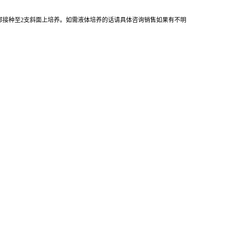
全部接种至2支斜面上培养。如需液体培养的话请具体咨询销售如果有不明