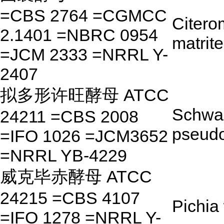
=CBS 2764 =CGMCC
Citero
2.1401 =NBRC 0954
matrit
=JCM 2333 =NRRL Y-
2407
拟多形许旺酵母 ATCC
Schwa
24211 =CBS 2008
pseud
=IFO 1026 =JCM3652
=NRRL YB-4229
威克毕赤酵母 ATCC
24215 =CBS 4107
Pichia
=IFO 1278 =NRRL Y-