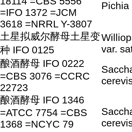
18114 =CBS 5556
Pichia 
=IFO 1372 =JCM
3618 =NRRL Y-3807
土星拟威尔酵母土星变
Willio
var. sa
种 IFO 0125
酿酒酵母 IFO 0222
Sacch
=CBS 3076 =CCRC
cerevi
22723
酿酒酵母 IFO 1346
Sacch
=ATCC 7754 =CBS
cerevi
1368 =NCYC 79