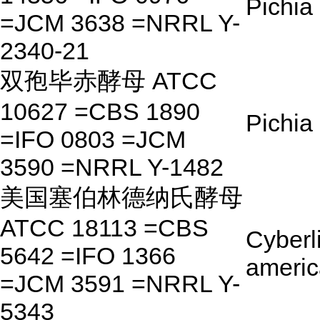
Pichia
=JCM 3638 =NRRL Y-
2340-21
双孢毕赤酵母 ATCC
10627 =CBS 1890
Pichia
=IFO 0803 =JCM
3590 =NRRL Y-1482
美国塞伯林德纳氏酵母
ATCC 18113 =CBS
Cyberl
5642 =IFO 1366
ameri
=JCM 3591 =NRRL Y-
5343