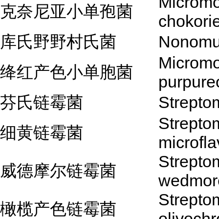
Microm
克奈尼亚小单孢菌
chokori
库氏野野村氏菌
Nonomur
Microm
绛红产色小单胞菌
purpur
芬氏链霉菌
Streptom
Strepto
细黄链霉菌
microfl
Strepto
威德摩尔链霉菌
wedmor
Strepto
橄榄产色链霉菌
olivoch