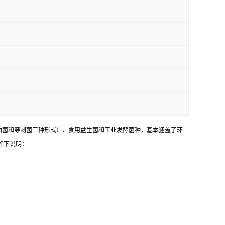
油菌和穿刺菌三种形式）、食用益生菌和工业发酵菌种，基本涵盖了环
如下说明：