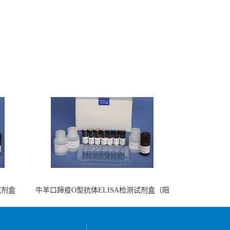
试剂盒
牛羊口蹄疫O型抗体ELISA检测试剂盒（阻
断法）