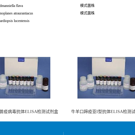
dmanniella flava
模式菌株
noplanes atraurantiacus
模式菌株
rdiopsis lucentensis
兽疫病毒抗体ELISA检测试剂盒
牛羊口蹄疫亚I型抗体ELISA检测
（酶联免疫法）
（阻断法）