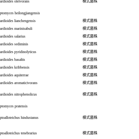
rdioides oleivorans
模式菌株
ptomyces heilongjiangensis
rdioides lianchengensis
模式菌株
rdioides marinisabuli
模式菌株
rdioides salarius
模式菌株
ardioides sediminis
模式菌株
rdioides pyridinolyticus
模式菌株
rdioides basaltis
模式菌株
rdioides kribbensis
模式菌株
rdioides aquiterrae
模式菌株
ardioides aromaticivorans
模式菌株
rdioides nitrophenolicus
模式菌株
ptomyces pratensis
ptoalloteichus hindustanus
模式菌株
ptoalloteichus tenebrarius
模式菌株