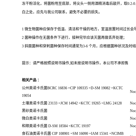
冻干粉活化，将菌粉甩至底部，将尖头一侧用酒精消毒后敲开，取0.2-
白之处，应先与我公司联系，避免不必要的损失。
1 微生物菌种应保存于低温、清洁和干燥的地方，室温放置时间过长会
2 菌种操作在无菌条件下进行，接种完毕应该灭菌再做丢弃处理；
3 斜面菌种和穿刺菌种保存时间通常为3-6 个月，应根据菌种状况及时结转；冻
提示：请严格按照说明书操作,如未按说明书操作，本公司不承担售
相关产品 ：
公州类诺卡氏菌BCRC 16836 =CIP 109335 =D-SM 19082 =KCTC
Noc
19054
土壤类诺卡氏菌 23133 =JCM 14942 =KCTC 19265 =LMG 24128
Noc
黑砂类诺卡氏菌
Noca
微白类诺卡氏菌
Noc
和顺类诺卡氏菌 D-SM 18584 =KCTC 19197
Noc
食石油类诺卡氏菌 CIP 108901 =SM 16090 =IAM 15341 =NCIMB