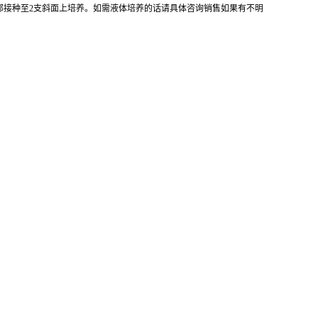
全部接种至2支斜面上培养。如需液体培养的话请具体咨询销售如果有不明