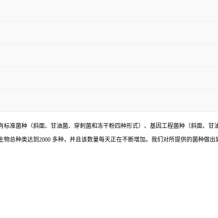
有标准菌种（斜面、甘油菌、穿刺菌和冻干粉四种形式）、基因工程菌种（斜面、甘
物总种类达到2000 多种，并且该数量每天正在不断增加。我们对所提供的菌种做出