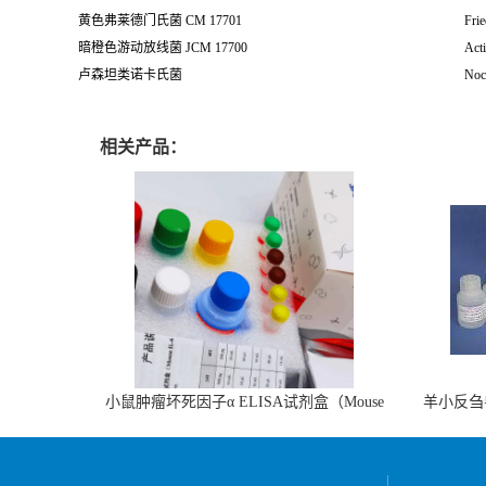
黄色弗莱德门氏菌 CM 17701
Frie
暗橙色游动放线菌 JCM 17700
Acti
卢森坦类诺卡氏菌
Noca
相关产品：
小鼠肿瘤坏死因子α ELISA试剂盒（Mouse
羊小反刍
TNF-α ELISA KIT）