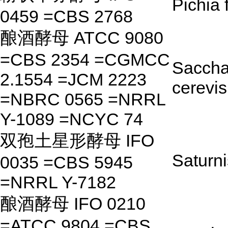
Pichia 
0459 =CBS 2768
酿酒酵母 ATCC 9080
=CBS 2354 =CGMCC
Sacch
2.1554 =JCM 2223
cerevi
=NBRC 0565 =NRRL
Y-1089 =NCYC 74
双孢土星形酵母 IFO
Saturni
0035 =CBS 5945
=NRRL Y-7182
酿酒酵母 IFO 0210
=ATCC 9804 =CBS