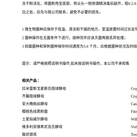
冻干粉活化，将菌粉甩至底部，将尖头一侧用酒精消毒后敲开，取0.2-
白之处，应先与我公司联系，避免不必要的损失。
1 微生物菌种应保存于低温、清洁和干燥的地方，室温放置时间过长会
2 菌种操作在无菌条件下进行，接种完毕应该灭菌再做丢弃处理；
3 斜面菌种和穿刺菌种保存时间通常为3-6 个月，应根据菌种状况及时结转；冻
提示：请严格按照说明书操作,如未按说明书操作，本公司不承担售
相关产品 ：
拉米雷斯戈麦斯氏隐球酵母
Cry
齐藤隐球酵母
Cryp
安大略假丝酵母
Cand
樱桃色线黑粉菌
Filo
土星拟威尔酵母
Will
维多利亚维希尼克氏酵母
Vish
脑状银耳
Trem