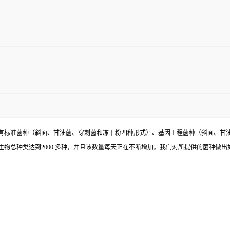
有标准菌种（斜面、甘油菌、穿刺菌和冻干粉四种形式）、基因工程菌种（斜面、甘
物总种类达到2000 多种，并且该数量每天正在不断增加。我们对所提供的菌种做出