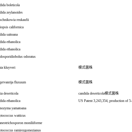
ida boleticola
dida zeylanoides
schnikowia reukaufii
iopsis californica
ida saitoana
ida ethanolica
ida ethanolica
dosporidiobolus odoratus
ia kluyveri
模式菌株
gervanrija fluxuum
模式菌株
ia deserticola
candida deserticola模式菌株
ida ethanolica
US Patent 3,243,354, production of 5-
nozyma yamatoana
ptococcus watticus
aneotrichosporon moniliiforme
ptococcus ramirezgomezianus