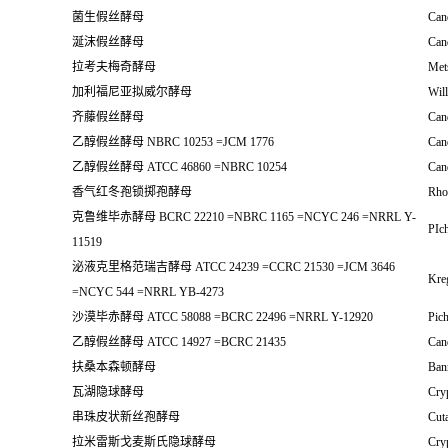
菌生假丝酵母
Cand
涎沫假丝酵母
Can
拉考夫梅奇酵母
Met
加利福尼亚拟威尔酵母
Will
齐藤假丝酵母
Cand
乙醇假丝酵母 NBRC 10253 =JCM 1776
Cand
乙醇假丝酵母 ATCC 46860 =NBRC 10254
Cand
香气红冬孢锁掷孢酵母
Rho
克鲁维毕赤酵母 BCRC 22210 =NBRC 1165 =NCYC 246 =NRRL Y-
PIch
11519
泌液克里格范瑞吉酵母 ATCC 24239 =CCRC 21530 =JCM 3646
Kre
=NCYC 544 =NRRL YB-4273
沙漠毕赤酵母 ATCC 58088 =BCRC 22496 =NRRL Y-12920
Pich
乙醇假丝酵母 ATCC 14927 =BCRC 21435
Cand
扶桑本森顿酵母
Ban
瓦湖隐球酵母
Cry
串珠皮状新丝孢酵母
Cut
拉米雷斯戈麦斯氏隐球酵母
Cry