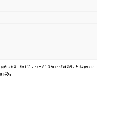
油菌和穿刺菌三种形式）、食用益生菌和工业发酵菌种，基本涵盖了环
如下说明：