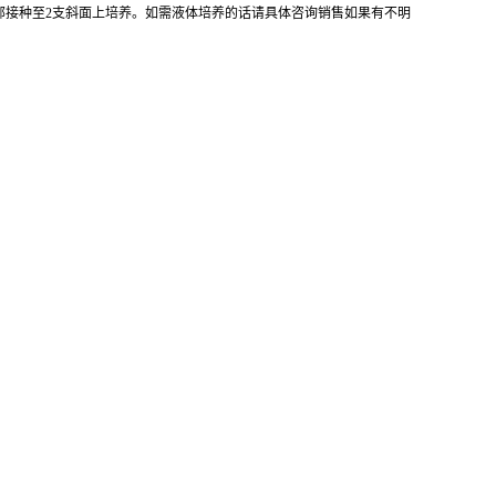
全部接种至2支斜面上培养。如需液体培养的话请具体咨询销售如果有不明