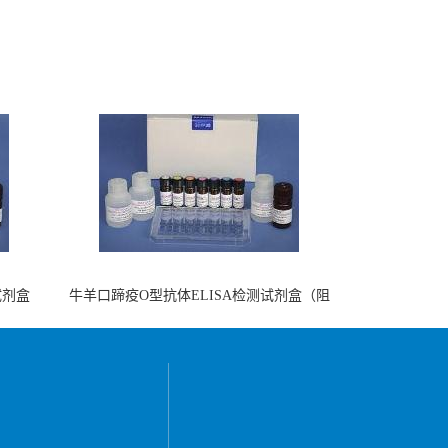
试剂盒
牛羊口蹄疫O型抗体ELISA检测试剂盒（阻
断法）