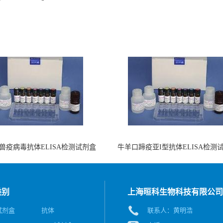
兽疫病毒抗体ELISA检测试剂盒
牛羊口蹄疫亚I型抗体ELISA检测
（酶联免疫法）
（阻断法）
类别
上海晅科生物科技有限公司
A试剂盒
抗体
联系人：黄明浩