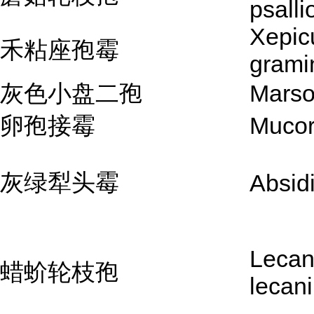
psalli
Xepic
禾粘座孢霉
grami
灰色小盘二孢
Marso
卵孢接霉
Mucor
灰绿犁头霉
Absid
Lecani
蜡蚧轮枝孢
lecani