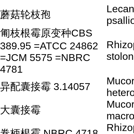
Lecani
蘑菇轮枝孢
psalli
匍枝根霉原变种CBS
Rhizo
389.95 =ATCC 24862
stolon
=JCM 5575 =NBRC
4781
Muco
异配囊接霉 3.14057
heter
Muco
大囊接霉
macro
Rhizo
卷柄根霉 NBRC 4718