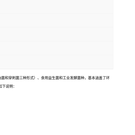
油菌和穿刺菌三种形式）、食用益生菌和工业发酵菌种，基本涵盖了环
如下说明：