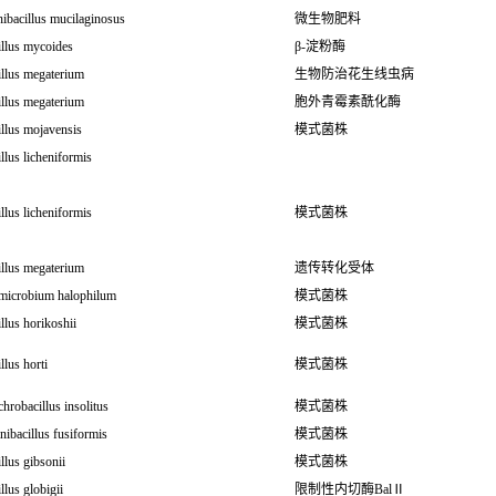
ibacillus mucilaginosus
微生物肥料
illus mycoides
β-淀粉酶
illus megaterium
生物防治花生线虫病
illus megaterium
胞外青霉素酰化酶
llus mojavensis
模式菌株
llus licheniformis
llus licheniformis
模式菌株
illus megaterium
遗传转化受体
imicrobium halophilum
模式菌株
llus horikoshii
模式菌株
llus horti
模式菌株
hrobacillus insolitus
模式菌株
nibacillus fusiformis
模式菌株
llus gibsonii
模式菌株
llus globigii
限制性内切酶BalⅡ