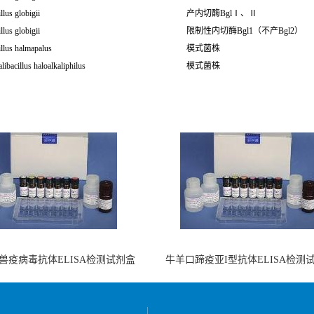
llus globigii
产内切酶BglⅠ、Ⅱ
llus globigii
限制性内切酶Bgl1（不产Bgl2）
llus halmapalus
模式菌株
libacillus haloalkaliphilus
模式菌株
兽疫病毒抗体ELISA检测试剂盒
牛羊口蹄疫亚I型抗体ELISA检测
（酶联免疫法）
（阻断法）