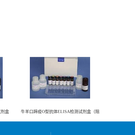
试剂盒
牛羊口蹄疫O型抗体ELISA检测试剂盒（阻
断法）