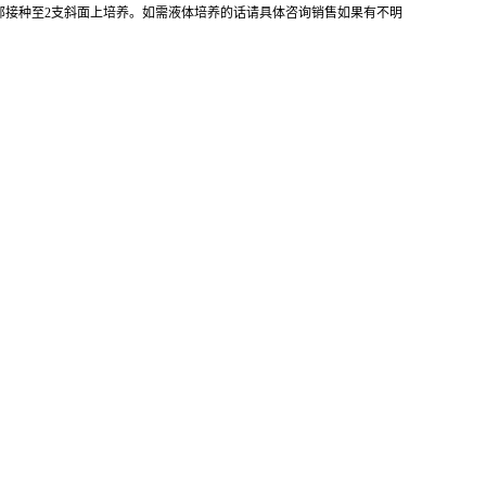
全部接种至2支斜面上培养。如需液体培养的话请具体咨询销售如果有不明