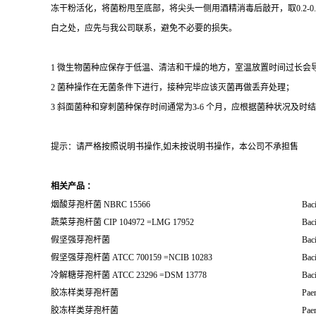
冻干粉活化，将菌粉甩至底部，将尖头一侧用酒精消毒后敲开，取0.2-
白之处，应先与我公司联系，避免不必要的损失。
1 微生物菌种应保存于低温、清洁和干燥的地方，室温放置时间过长会
2 菌种操作在无菌条件下进行，接种完毕应该灭菌再做丢弃处理；
3 斜面菌种和穿刺菌种保存时间通常为3-6 个月，应根据菌种状况及时结转；冻
提示：请严格按照说明书操作,如未按说明书操作，本公司不承担售
相关产品 ：
烟酸芽孢杆菌 NBRC 15566
Baci
蔬菜芽孢杆菌 CIP 104972 =LMG 17952
Baci
假坚强芽孢杆菌
Bac
假坚强芽孢杆菌 ATCC 700159 =NCIB 10283
Bac
冷解糖芽孢杆菌 ATCC 23296 =DSM 13778
Baci
胶冻样类芽孢杆菌
Paen
胶冻样类芽孢杆菌
Paen