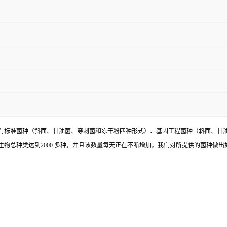
有标准菌种（斜面、甘油菌、穿刺菌和冻干粉四种形式）、基因工程菌种（斜面、甘
物总种类达到2000 多种，并且该数量每天正在不断增加。我们对所提供的菌种做出