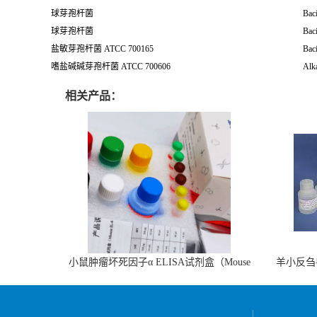
球芽孢杆菌
Baci
球芽孢杆菌
Baci
盐敏芽孢杆菌 ATCC 700165
Baci
嗜盐碱碱芽孢杆菌 ATCC 700606
Alka
相关产品：
小鼠肿瘤坏死因子α ELISA试剂盒（Mouse
羊小反刍
TNF-α ELISA KIT）