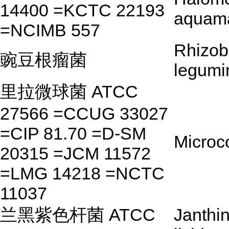
14400 =KCTC 22193
aquama
=NCIMB 557
Rhizob
豌豆根瘤菌
legumi
里拉微球菌 ATCC
27566 =CCUG 33027
=CIP 81.70 =D-SM
Microc
20315 =JCM 11572
=LMG 14218 =NCTC
11037
兰黑紫色杆菌 ATCC
Janthi