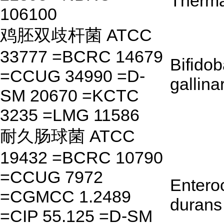
Therma
106100
鸡胚双歧杆菌 ATCC
33777 =BCRC 14679
Bifido
=CCUG 34990 =D-
gallin
SM 20670 =KCTC
3235 =LMG 11586
耐久肠球菌 ATCC
19432 =BCRC 10790
=CCUG 7972
Entero
=CGMCC 1.2489
durans
=CIP 55.125 =D-SM