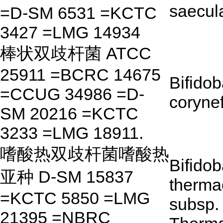
saecul
=D-SM 6531 =KCTC
3427 =LMG 14934
棒状双歧杆菌 ATCC
25911 =BCRC 14675
Bifido
=CCUG 34986 =D-
coryne
SM 20216 =KCTC
3233 =LMG 18911.
嗜酸热双歧杆菌嗜酸热
Bifido
亚种 D-SM 15837
therma
=KCTC 5850 =LMG
subsp.
21395 =NBRC