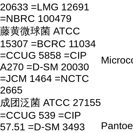
20633 =LMG 12691
=NBRC 100479
藤黄微球菌 ATCC
15307 =BCRC 11034
=CCUG 5858 =CIP
Microc
A270 =D-SM 20030
=JCM 1464 =NCTC
2665
成团泛菌 ATCC 27155
=CCUG 539 =CIP
Panto
57.51 =D-SM 3493