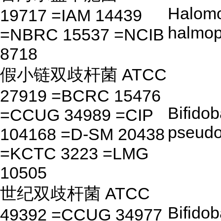
Halom
19717 =IAM 14439
halmop
=NBRC 15537 =NCIB
8718
假小链双歧杆菌 ATCC
27919 =BCRC 15476
Bifido
=CCUG 34989 =CIP
pseudo
104168 =D-SM 20438
=KCTC 3223 =LMG
10505
世纪双歧杆菌 ATCC
Bifido
49392 =CCUG 34977