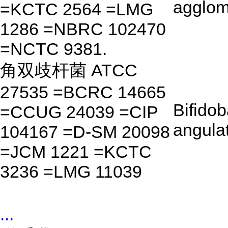
agglom
=KCTC 2564 =LMG
1286 =NBRC 102470
=NCTC 9381.
角双歧杆菌 ATCC
27535 =BCRC 14665
Bifido
=CCUG 24039 =CIP
angula
104167 =D-SM 20098
=JCM 1221 =KCTC
3236 =LMG 11039
...