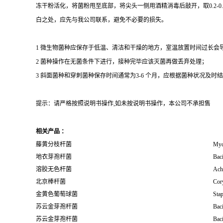
冻干粉活化，将菌粉甩至底部，将尖头一侧用酒精消毒后敲开，取0.2-
白之处，应先与我公司联系，避免不必要的损失。
1 微生物菌种应保存于低温、清洁和干燥的地方，室温放置时间过长会
2 菌种操作在无菌条件下进行，接种完毕应该灭菌再做丢弃处理；
3 斜面菌种和穿刺菌种保存时间通常为3-6 个月，应根据菌种状况及时结转；冻
提示：请严格按照说明书操作,如未按说明书操作，本公司不承担售
相关产品 ：
藤黄分枝杆菌
Myc
地衣芽孢杆菌
Baci
溶胶无色杆菌
Ach
北京棒杆菌
Cor
金黄色葡萄球菌
Sta
苏云金芽孢杆菌
Baci
苏云金芽孢杆菌
Baci