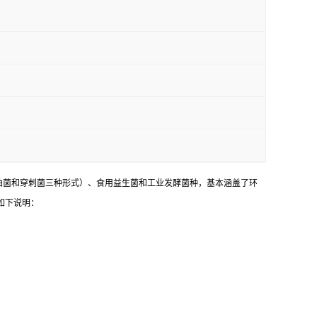
油菌和穿刺菌三种形式）、食用益生菌和工业发酵菌种，基本涵盖了环
如下说明：