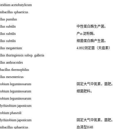
tridium acetobutylicum
nibacillus sphaericus
llus pumilus
llus subtilis
中性蛋白酶生产菌。
llus subtilis
产α-淀粉酶。
llus subtilis
细菌蛋白酶产生菌。
illus megaterium
4.892测定菌（天瘟素）
llus thuringiensis subsp. galleria
llus anthracoides
bacillus thermophilus
llus mesentericus
zobium leguminosarum
固定大气中氮素，菌肥。
zobium leguminosarum
细菌肥料。
zobium leguminosarum
dyrhizobium japonicum
zobium phaseoli
dyrhizobium japonicum
固定大气中氮素，菌肥。
nibacillus sphaericus
血清型H48