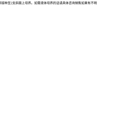
全部接种至2支斜面上培养。如需液体培养的话请具体咨询销售如果有不明