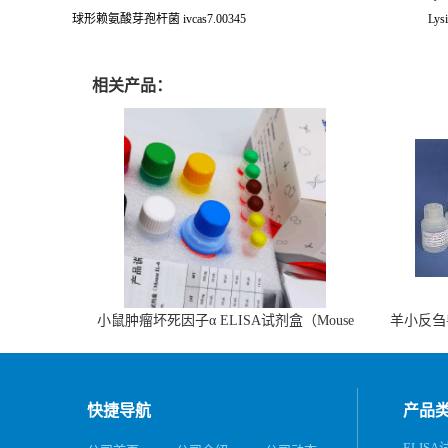
球形赖氨酸芽孢杆菌 ivcas7.00345
Lysi
相关产品：
小鼠肿瘤坏死因子α ELISA试剂盒（Mouse
羊小反刍
TNF-α ELISA KIT）
快捷导航
产品
ELIS