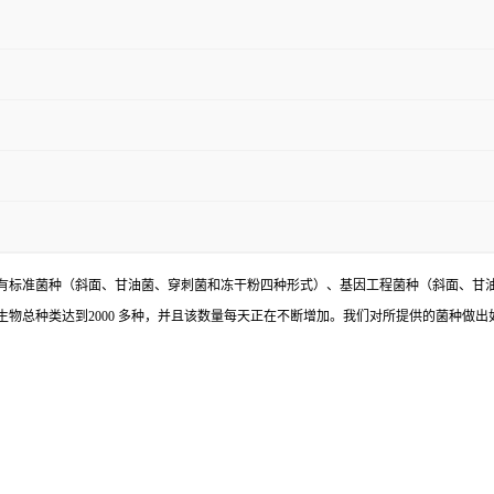
有标准菌种（斜面、甘油菌、穿刺菌和冻干粉四种形式）、基因工程菌种（斜面、甘
物总种类达到2000 多种，并且该数量每天正在不断增加。我们对所提供的菌种做出