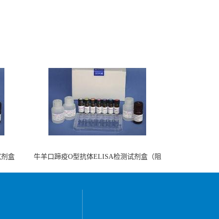
试剂盒
牛羊口蹄疫O型抗体ELISA检测试剂盒（阻
断法）