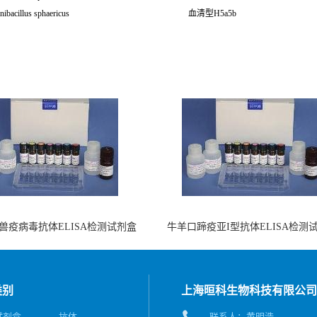
nibacillus sphaericus
血清型H5a5b
兽疫病毒抗体ELISA检测试剂盒
牛羊口蹄疫亚I型抗体ELISA检测
（酶联免疫法）
（阻断法）
类别
上海晅科生物科技有限公司
A试剂盒
抗体
联系人：黄明浩