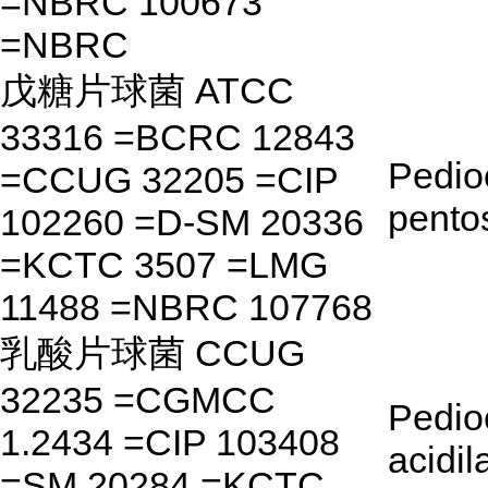
=NBRC 100673
=NBRC
戊糖片球菌 ATCC
33316 =BCRC 12843
Pedio
=CCUG 32205 =CIP
pento
102260 =D-SM 20336
=KCTC 3507 =LMG
11488 =NBRC 107768
乳酸片球菌 CCUG
32235 =CGMCC
Pedio
1.2434 =CIP 103408
acidil
=SM 20284 =KCTC