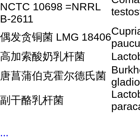
NCTC 10698 =NRRL
testos
B-2611
Cupri
偶发贪铜菌 LMG 18406
paucu
高加索酸奶乳杆菌
Lactob
Burkh
唐菖蒲伯克霍尔德氏菌
gladio
Lactob
副干酪乳杆菌
parac
...