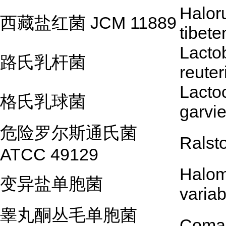
Halor
西藏盐红菌 JCM 11889
tibete
Lactob
路氏乳杆菌
reuter
Lacto
格氏乳球菌
garvi
危险罗尔斯通氏菌
Ralsto
ATCC 49129
Halo
变异盐单胞菌
variab
睾丸酮丛毛单胞菌
Coma