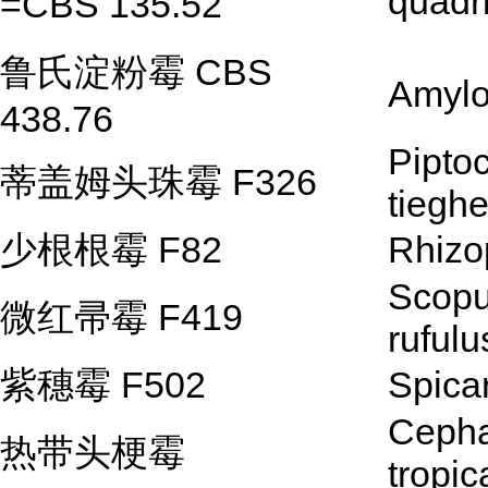
quadr
=CBS 135.52
鲁氏淀粉霉 CBS
Amylo
438.76
Pipto
蒂盖姆头珠霉 F326
tiegh
少根根霉 F82
Rhizo
Scopu
微红帚霉 F419
rufulu
紫穗霉 F502
Spicar
Cepha
热带头梗霉
tropic