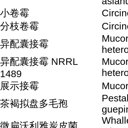
asia
小卷霉
Circin
分枝卷霉
Circi
Muco
异配囊接霉
heter
异配囊接霉 NRRL
Muco
heter
1489
展示接霉
Mucor
Pestal
茶褐拟盘多毛孢
guepin
Whall
微扁沃利雅炭皮菌