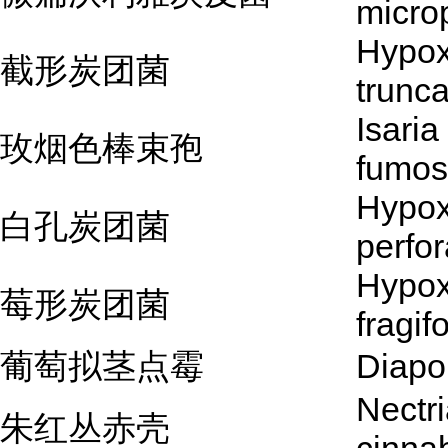
micro
Hypox
截形炭团菌
trunc
Isaria
玫烟色棒束孢
fumos
Hypox
白孔炭团菌
perfo
Hypox
莓形炭团菌
fragif
葡萄拟茎点霉
Diapor
Nectr
朱红丛赤壳