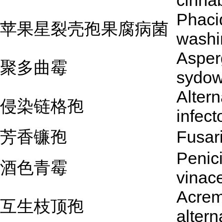
cinna
Phaci
苹果星裂壳孢果腐病菌
washi
Asperg
聚多曲霉
sydow
Altern
侵染链格孢
infect
芳香镰孢
Fusar
Penici
酒色青霉
vinac
Acre
互生枝顶孢
alter