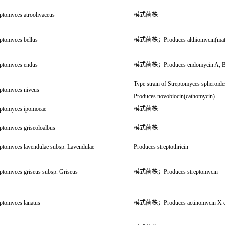
ptomyces atroolivaceus
模式菌株
ptomyces bellus
模式菌株；Produces althiomycin(mat
eptomyces endus
模式菌株；Produces endomycin A, 
Type strain of Streptomyces spheroi
eptomyces niveus
Produces novobiocin(cathomycin)
eptomyces ipomoeae
模式菌株
ptomyces griseoloalbus
模式菌株
eptomyces lavendulae subsp. Lavendulae
Produces streptothricin
ptomyces griseus subsp. Griseus
模式菌株；Produces streptomycin
ptomyces lanatus
模式菌株；Produces actinomycin X c