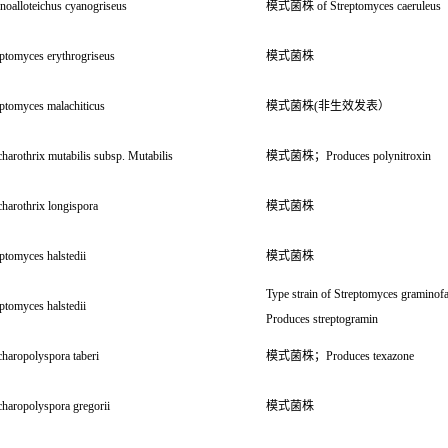
noalloteichus cyanogriseus
模式菌株 of Streptomyces caeruleus
ptomyces erythrogriseus
模式菌株
ptomyces malachiticus
模式菌株(非生效发表）
harothrix mutabilis subsp. Mutabilis
模式菌株；Produces polynitroxin
harothrix longispora
模式菌株
ptomyces halstedii
模式菌株
Type strain of Streptomyces gramino
ptomyces halstedii
Produces streptogramin
haropolyspora taberi
模式菌株；Produces texazone
haropolyspora gregorii
模式菌株