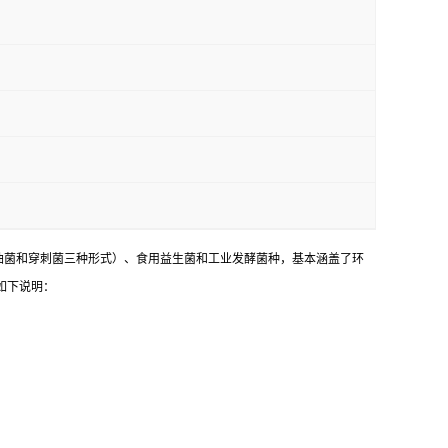
油菌和穿刺菌三种形式）、食用益生菌和工业发酵菌种，基本涵盖了环
如下说明：