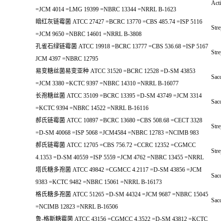
Acti
=JCM 4014 =LMG 19399 =NBRC 13344 =NRRL B-1623
暗红灰链霉菌 ATCC 27427 =BCRC 13770 =CBS 485.74 =ISP 5116
Stre
=JCM 9650 =NBRC 14601 =NRRL B-3808
孔雀石绿链霉菌 ATCC 19918 =BCRC 13777 =CBS 536.68 =ISP 5167
Stre
JCM 4397 =NBRC 12795
易变糖丝菌易变亚种 ATCC 31520 =BCRC 12528 =D-SM 43853
Sacc
=JCM 3380 =KCTC 9397 =NBRC 14310 =NRRL B-16077
长孢糖丝菌 ATCC 35109 =BCRC 13395 =D-SM 43749 =JCM 3314
Sacc
=KCTC 9394 =NBRC 14522 =NRRL B-16116
郝氏链霉菌 ATCC 10897 =BCRC 13680 =CBS 508.68 =CECT 3328
Stre
=D-SM 40068 =ISP 5068 =JCM4584 =NBRC 12783 =NCIMB 983
郝氏链霉菌 ATCC 12705 =CBS 756.72 =CCRC 12352 =CGMCC
Stre
4.1353 =D-SM 40559 =ISP 5559 =JCM 4762 =NBRC 13455 =NRRL
塔氏糖多孢菌 ATCC 49842 =CGMCC 4.2117 =D-SM 43856 =JCM
Sacc
9383 =KCTC 9482 =NBRC 15061 =NRRL B-16173
格氏糖多孢菌 ATCC 51265 =D-SM 44324 =JCM 9687 =NBRC 15045
Sacc
=NCIMB 12823 =NRRL B-16506
鲁-格斯糖霉菌 ATCC 43156 =CGMCC 4.3522 =D-SM 43812 =KCTC