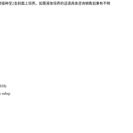
全部接种至2支斜面上培养。如需液体培养的话请具体咨询销售如果有不明
1618)
 subsp.