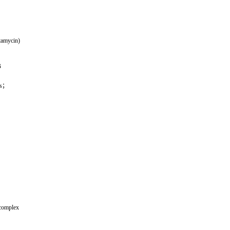
amycin)
B
des；
omplex