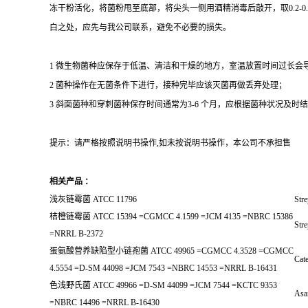
冻干粉活化，将菌粉甩至底部，将尖头一侧用酒精消毒后敲开，取0.2-
白之处，应先与我公司联系，避免不必要的损失。
1 微生物菌种应保存于低温、清洁和干燥的地方，室温放置时间过长会
2 菌种操作在无菌条件下进行，接种完毕应该灭菌再做丢弃处理；
3 斜面菌种和穿刺菌种保存时间通常为3-6 个月，应根据菌种状况及时结转；冻
提示：请严格按照说明书操作,如未按说明书操作，本公司不承担售
相关产品 ：
浅灰链霉菌 ATCC 11796
Stre
桔橙链霉菌 ATCC 15394 =CGMCC 4.1599 =JCM 4135 =NBRC 15386
Stre
=NRRL B-2372
蛋氨酸营养缺陷型小链孢菌 ATCC 49965 =CGMCC 4.3528 =CGMCC
Cate
4.5554 =D-SM 44098 =JCM 7543 =NBRC 14553 =NRRL B-16431
色浅野氏菌 ATCC 49966 =D-SM 44099 =JCM 7544 =KCTC 9353
Asa
=NBRC 14496 =NRRL B-16430