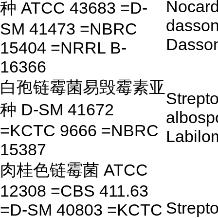
Nocard
种 ATCC 43683 =D-
dassonv
SM 41473 =NBRC
Dasson
15404 =NRRL B-
16366
白孢链霉菌易毁霉素亚
Strept
种 D-SM 41672
albosp
=KCTC 9666 =NBRC
Labilo
15387
肉桂色链霉菌 ATCC
12308 =CBS 411.63
Strept
=D-SM 40803 =KCTC