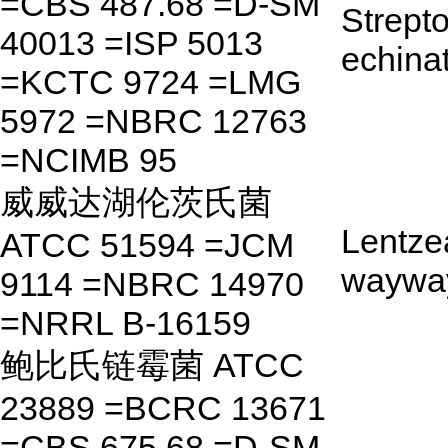
=CBS 487.68 =D-SM
Strept
40013 =ISP 5013
echina
=KCTC 9724 =LMG
5972 =NBRC 12763
=NCIMB 95
威威达湖伦茨氏菌
Lentze
ATCC 51594 =JCM
waywa
9114 =NBRC 14970
=NRRL B-16159
鲍比氏链霉菌 ATCC
23889 =BCRC 13671
=CBS 675.68 =D-SM