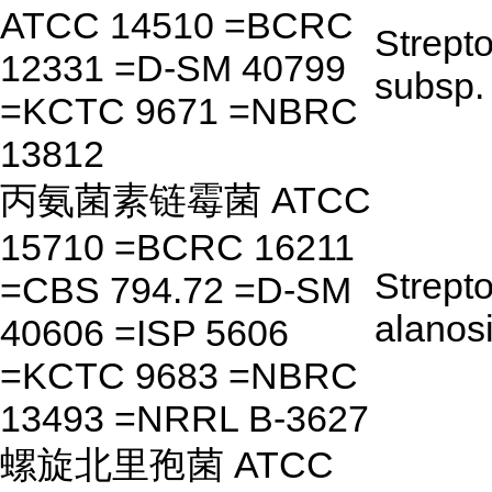
ATCC 14510 =BCRC
Strept
12331 =D-SM 40799
subsp.
=KCTC 9671 =NBRC
13812
丙氨菌素链霉菌 ATCC
15710 =BCRC 16211
Strept
=CBS 794.72 =D-SM
alanos
40606 =ISP 5606
=KCTC 9683 =NBRC
13493 =NRRL B-3627
螺旋北里孢菌 ATCC