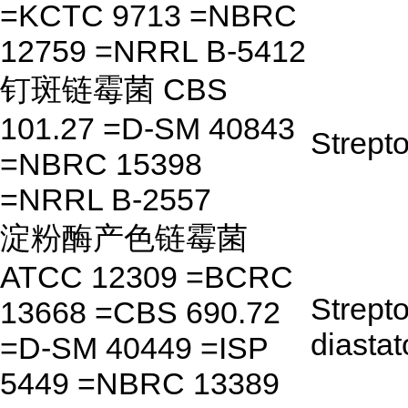
=KCTC 9713 =NBRC
12759 =NRRL B-5412
钉斑链霉菌 CBS
101.27 =D-SM 40843
Strept
=NBRC 15398
=NRRL B-2557
淀粉酶产色链霉菌
ATCC 12309 =BCRC
Strept
13668 =CBS 690.72
diasta
=D-SM 40449 =ISP
5449 =NBRC 13389