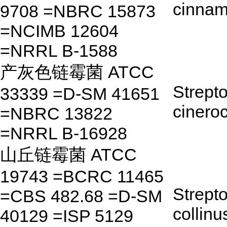
cinnam
9708 =NBRC 15873
=NCIMB 12604
=NRRL B-1588
产灰色链霉菌 ATCC
Strept
33339 =D-SM 41651
cinero
=NBRC 13822
=NRRL B-16928
山丘链霉菌 ATCC
19743 =BCRC 11465
Strept
=CBS 482.68 =D-SM
collinu
40129 =ISP 5129