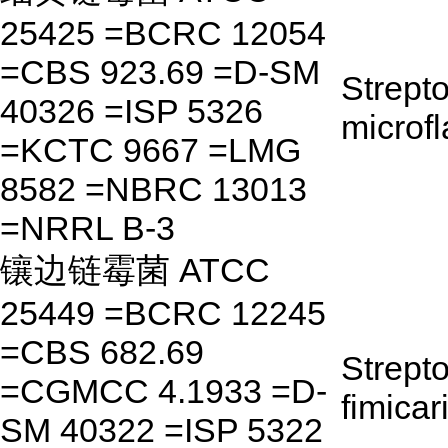
25425 =BCRC 12054
=CBS 923.69 =D-SM
Strept
40326 =ISP 5326
microf
=KCTC 9667 =LMG
8582 =NBRC 13013
=NRRL B-3
镶边链霉菌 ATCC
25449 =BCRC 12245
=CBS 682.69
Strept
=CGMCC 4.1933 =D-
fimicar
SM 40322 =ISP 5322