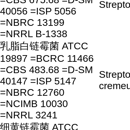
Strept
40056 =ISP 5056
=NBRC 13199
=NRRL B-1338
乳脂白链霉菌 ATCC
19897 =BCRC 11466
=CBS 483.68 =D-SM
Strept
40147 =ISP 5147
creme
=NBRC 12760
=NCIMB 10030
=NRRL 3241
细黄链霉菌 ATCC