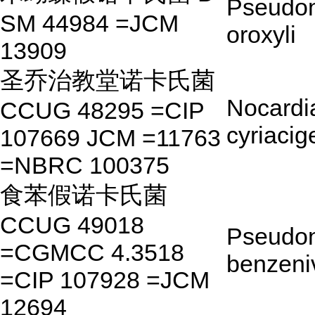
Pseudon
SM 44984 =JCM
oroxyli
13909
圣乔治教堂诺卡氏菌
Nocardi
CCUG 48295 =CIP
cyriacig
107669 JCM =11763
=NBRC 100375
食苯假诺卡氏菌
CCUG 49018
Pseudon
=CGMCC 4.3518
benzeni
=CIP 107928 =JCM
12694