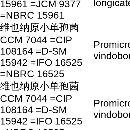
longica
15961 =JCM 9377
=NBRC 15961
维也纳原小单孢菌
CCM 7044 =CIP
Promicr
108164 =D-SM
vindobo
15942 =IFO 16525
=NBRC 16525
维也纳原小单孢菌
CCM 7044 =CIP
Promicr
108164 =D-SM
vindobo
15942 =IFO 16525