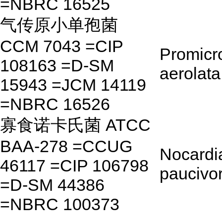
=NBRC 16525
气传原小单孢菌
CCM 7043 =CIP
Promicr
108163 =D-SM
aerolata
15943 =JCM 14119
=NBRC 16526
寡食诺卡氏菌 ATCC
BAA-278 =CCUG
Nocardi
46117 =CIP 106798
paucivo
=D-SM 44386
=NBRC 100373