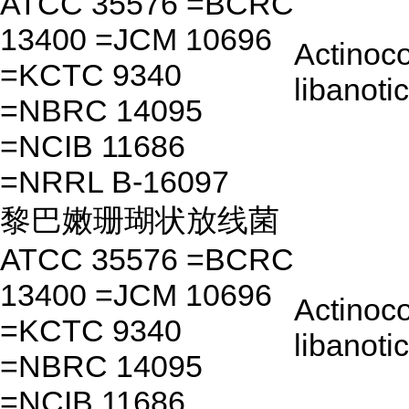
ATCC 35576 =BCRC
13400 =JCM 10696
Actinoco
=KCTC 9340
libanoti
=NBRC 14095
=NCIB 11686
=NRRL B-16097
黎巴嫩珊瑚状放线菌
ATCC 35576 =BCRC
13400 =JCM 10696
Actinoco
=KCTC 9340
libanoti
=NBRC 14095
=NCIB 11686