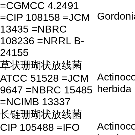
=CGMCC 4.2491
Gordoni
=CIP 108158 =JCM
13435 =NBRC
108236 =NRRL B-
24155
草状珊瑚状放线菌
Actinoco
ATCC 51528 =JCM
herbida
9647 =NBRC 15485
=NCIMB 13337
长链珊瑚状放线菌
Actinoco
CIP 105488 =IFO