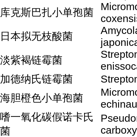
Microm
库克斯巴扎小单孢菌
coxensi
Amycola
日本拟无枝酸菌
japonic
Strept
淡紫褐链霉菌
enissoc
加德纳氏链霉菌
Strepto
Microm
海胆橙色小单孢菌
echinau
嗜一氧化碳假诺卡氏
Pseudo
carboxy
菌