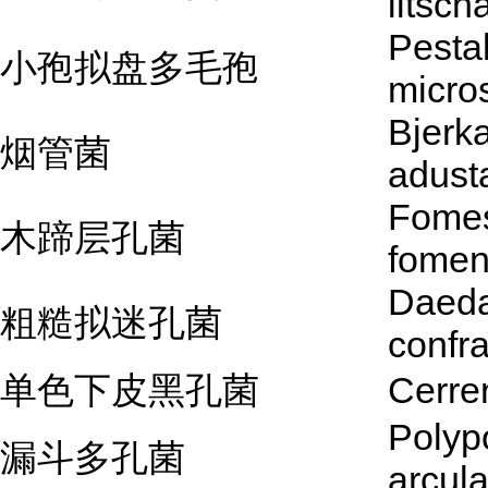
litsch
Pestal
小孢拟盘多毛孢
micro
Bjerk
烟管菌
adust
Fome
木蹄层孔菌
fomen
Daeda
粗糙拟迷孔菌
confr
单色下皮黑孔菌
Cerre
Polyp
漏斗多孔菌
arcula