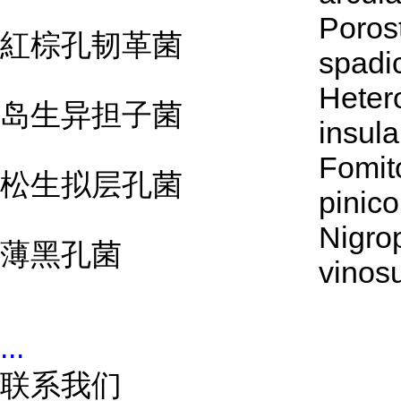
Poros
紅棕孔韧革菌
spadi
Heter
岛生异担子菌
insula
Fomit
松生拟层孔菌
pinico
Nigro
薄黑孔菌
vinos
...
联系我们