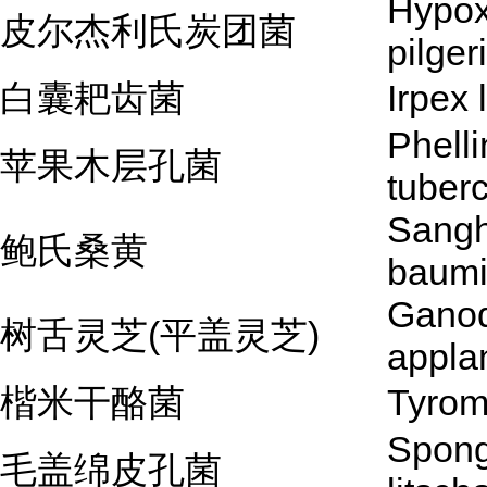
Hypox
皮尔杰利氏炭团菌
pilge
白囊耙齿菌
Irpex 
Phell
苹果木层孔菌
tuber
Sang
鲍氏桑黄
baumi
Gano
树舌灵芝(平盖灵芝)
appla
楷米干酪菌
Tyrom
Spong
毛盖绵皮孔菌