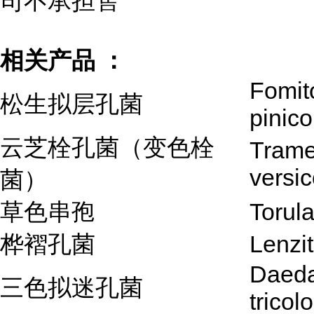
司不承担售
相关产品 ：
Fomit
松生拟层孔菌
pinico
云芝栓孔菌（变色栓
Trame
versic
菌）
草色串孢
Torul
桦褶孔菌
Lenzit
Daeda
三色拟迷孔菌
tricolo