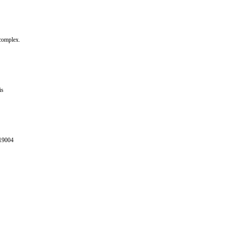
omplex.
is
19004