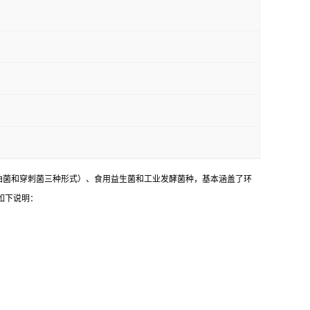
油菌和穿刺菌三种形式）、食用益生菌和工业发酵菌种，基本涵盖了环
如下说明：