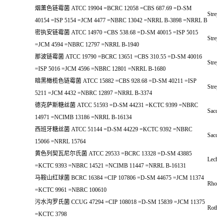
烟薰色链霉菌 ATCC 19904 =BCRC 12058 =CBS 687.69 =D-SM
Str
40154 =ISP 5154 =JCM 4477 =NBRC 13042 =NRRL B-3898 =NRRL B
密执安链霉菌 ATCC 14970 =CBS 538.68 =D-SM 40015 =ISP 5015
Str
=JCM 4594 =NBRC 12797 =NRRL B-1940
那波链霉菌 ATCC 19790 =BCRC 13651 =CBS 310.55 =D-SM 40016
Str
=ISP 5016 =JCM 4596 =NBRC 12801 =NRRL B-1680
暗黑橄榄色链霉菌 ATCC 15882 =CBS 928.68 =D-SM 40211 =ISP
Stre
5211 =JCM 4432 =NBRC 12897 =NRRL B-3374
德克萨斯糖丝菌 ATCC 51593 =D-SM 44231 =KCTC 9399 =NBRC
Sacc
14971 =NCIMB 13186 =NRRL B-16134
西班牙糖丝菌 ATCC 51144 =D-SM 44229 =KCTC 9392 =NBRC
Sacc
15066 =NRRL 15764
黄色列契瓦尼尔氏菌 ATCC 29533 =BCRC 13328 =D-SM 43885
Lech
=KCTC 9393 =NBRC 14521 =NCIMB 11447 =NRRL B-16131
马鞍山红球菌 BCRC 16384 =CIP 107806 =D-SM 44675 =JCM 11374
Rho
=KCTC 9961 =NBRC 100610
污水沟罗氏菌 CCUG 47294 =CIP 108018 =D-SM 15839 =JCM 11375
Rot
=KCTC 3798