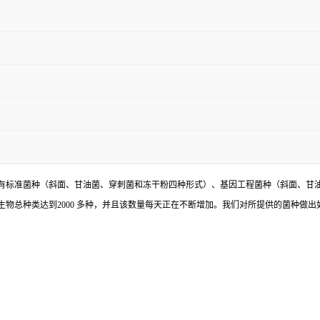
有标准菌种（斜面、甘油菌、穿刺菌和冻干粉四种形式）、基因工程菌种（斜面、甘
物总种类达到2000 多种，并且该数量每天正在不断增加。我们对所提供的菌种做出