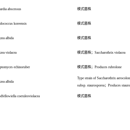
ardia abscessus
模式菌株
dococcus koreensis
模式菌株
zea albida
模式菌株
zea violacea
模式菌株；Saccharothrix violacea
eptomyces echinoruber
模式菌株；Produces rubrolone
Type strain of Saccharothrix aerocolo
zea albida
subsp. staurosporea；Produces stauro
fellowiella coeruleoviolacea
模式菌株