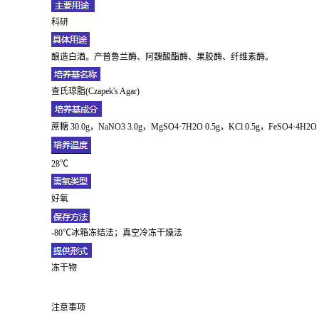
科研
酿造白酒。产普鲁兰酶、阿魏酸酯酶、果胶酶、纤维素酶。
查氏琼脂(Czapek's Agar)
蔗糖 30.0g，NaNO3 3.0g，MgSO4·7H2O 0.5g，KCl 0.5g，FeSO4·4H2
28℃
好氧
-80℃冰箱冻结法；真空冷冻干燥法
冻干物
注意事项