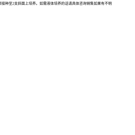
全部接种至2支斜面上培养。如需液体培养的话请具体咨询销售如果有不明