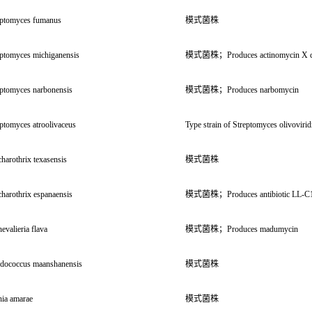
eptomyces fumanus
模式菌株
eptomyces michiganensis
模式菌株；Produces actinomycin X c
eptomyces narbonensis
模式菌株；Produces narbomycin
ptomyces atroolivaceus
Type strain of Streptomyces olivovirid
harothrix texasensis
模式菌株
harothrix espanaensis
模式菌株；Produces antibiotic LL-C
evalieria flava
模式菌株；Produces madumycin
dococcus maanshanensis
模式菌株
hia amarae
模式菌株