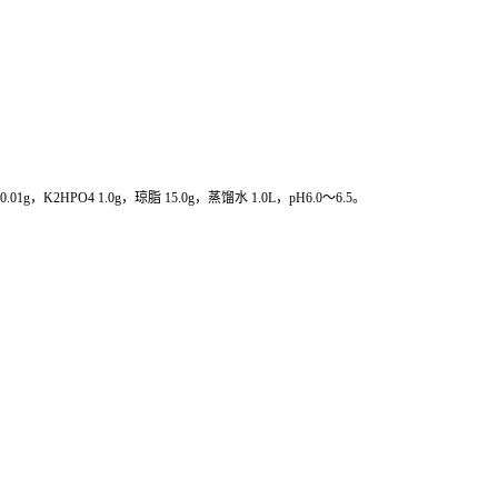
O 0.01g，K2HPO4 1.0g，琼脂 15.0g，蒸馏水 1.0L，pH6.0～6.5。