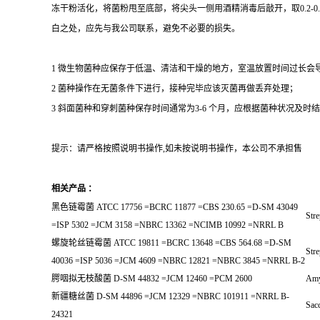
冻干粉活化，将菌粉甩至底部，将尖头一侧用酒精消毒后敲开，取0.2-
白之处，应先与我公司联系，避免不必要的损失。
1 微生物菌种应保存于低温、清洁和干燥的地方，室温放置时间过长会
2 菌种操作在无菌条件下进行，接种完毕应该灭菌再做丢弃处理；
3 斜面菌种和穿刺菌种保存时间通常为3-6 个月，应根据菌种状况及时结转；冻
提示：请严格按照说明书操作,如未按说明书操作，本公司不承担售
相关产品 ：
黑色链霉菌 ATCC 17756 =BCRC 11877 =CBS 230.65 =D-SM 43049
Str
=ISP 5302 =JCM 3158 =NBRC 13362 =NCIMB 10992 =NRRL B
螺旋轮丝链霉菌 ATCC 19811 =BCRC 13648 =CBS 564.68 =D-SM
Stre
40036 =ISP 5036 =JCM 4609 =NBRC 12821 =NBRC 3845 =NRRL B-2
腭咽拟无枝酸菌 D-SM 44832 =JCM 12460 =PCM 2600
Amy
新疆糖丝菌 D-SM 44896 =JCM 12329 =NBRC 101911 =NRRL B-
Sacc
24321