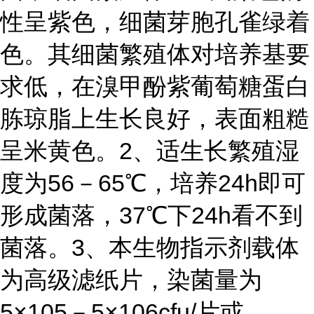
性呈紫色，细菌芽胞孔雀绿着
色。其细菌繁殖体对培养基要
求低，在溴甲酚紫葡萄糖蛋白
胨琼脂上生长良好，表面粗糙
呈米黄色。
2、适生长繁殖湿
度为56－65℃，培养24h即可
形成菌落，37℃下24h看不到
菌落。
3、本生物指示剂载体
为高级滤纸片，染菌量为
5×105－5×106cfu/片或