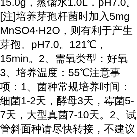
15.0g，蒸馏水1.0L，pH7.0。
[注]培养芽孢杆菌时加入5mg
MnSO4·H2O，则有利于产生
芽孢。pH7.0。121℃，
15min。
2、需氧类型：好氧
3、培养温度：55℃
注意事
项：
1、菌种常规培养时间：
细菌1-2天，酵母3天，霉菌5-
7天，大型真菌7-10天。
2、试
管斜面种请尽快转接，不建议