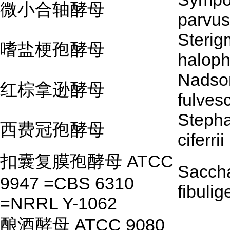
微小合轴酵母
parvus
Steri
嗜盐梗孢酵母
haloph
Nadso
红棕拿逊酵母
fulves
Steph
西费冠孢酵母
ciferrii
扣囊复膜孢酵母 ATCC
Sacch
9947 =CBS 6310
fibulig
=NRRL Y-1062
酿酒酵母 ATCC 9080