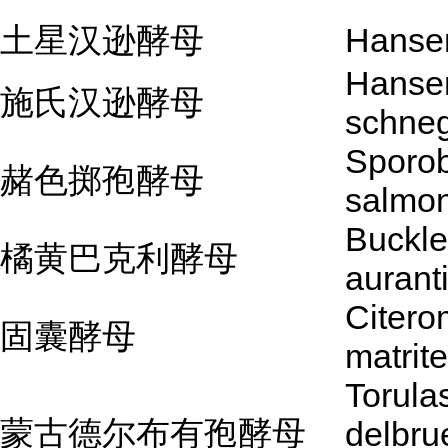
土星汉逊酵母
Hansen
Hanse
施氏汉逊酵母
schneg
Sporo
赭色掷孢酵母
salmon
Buckl
橘黄巴克利酵母
aurant
Citer
固囊酵母
matrit
Torula
蒙古德尔布有孢酵母
delbrue