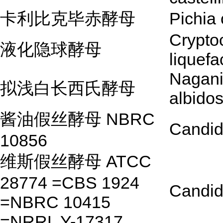
卡利比克毕赤酵母
Pichia 
Crypto
液化隐球酵母
liquefa
Nagani
拟浅白长西氏酵母
albidos
酱油假丝酵母 NBRC
Candid
10856
维斯假丝酵母 ATCC
28774 =CBS 1924
Candid
=NBRC 10415
=NRRL Y-17317