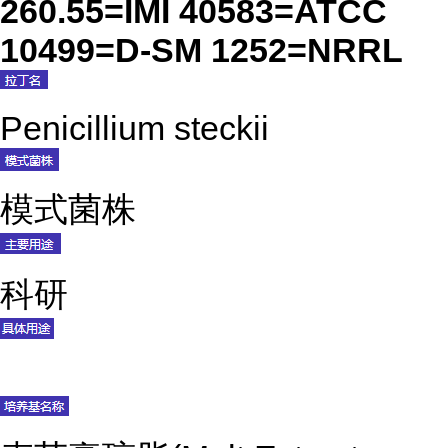
260.55=IMI 40583=ATCC
10499=D-SM 1252=NRRL
Penicillium steckii
模式菌株
科研