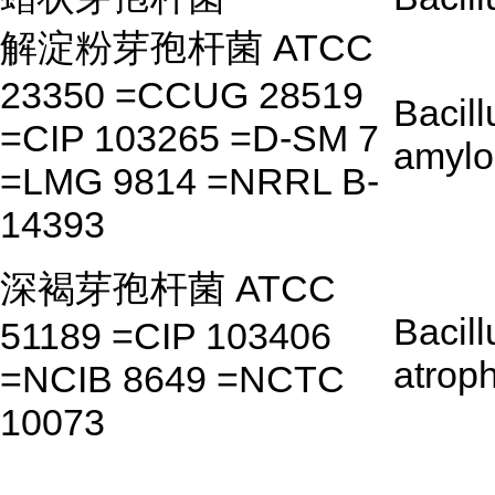
解淀粉芽孢杆菌 ATCC
23350 =CCUG 28519
Bacill
=CIP 103265 =D-SM 7
amylo
=LMG 9814 =NRRL B-
14393
深褐芽孢杆菌 ATCC
Bacill
51189 =CIP 103406
atrop
=NCIB 8649 =NCTC
10073