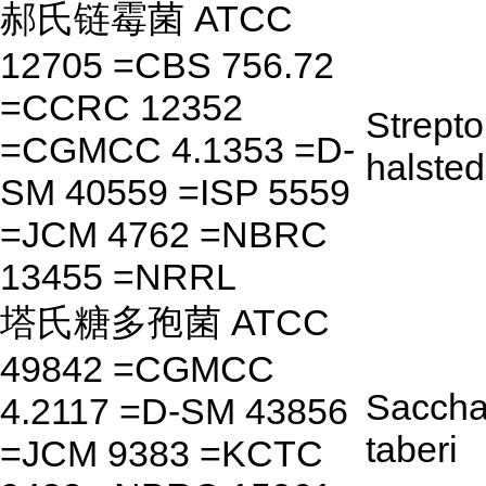
郝氏链霉菌 ATCC
12705 =CBS 756.72
=CCRC 12352
Strept
=CGMCC 4.1353 =D-
halsted
SM 40559 =ISP 5559
=JCM 4762 =NBRC
13455 =NRRL
塔氏糖多孢菌 ATCC
49842 =CGMCC
Saccha
4.2117 =D-SM 43856
taberi
=JCM 9383 =KCTC