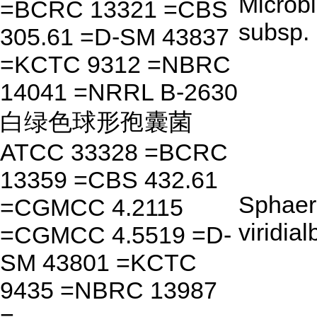
Microb
=BCRC 13321 =CBS
subsp.
305.61 =D-SM 43837
=KCTC 9312 =NBRC
14041 =NRRL B-2630
白绿色球形孢囊菌
ATCC 33328 =BCRC
13359 =CBS 432.61
Sphaer
=CGMCC 4.2115
viridia
=CGMCC 4.5519 =D-
SM 43801 =KCTC
9435 =NBRC 13987