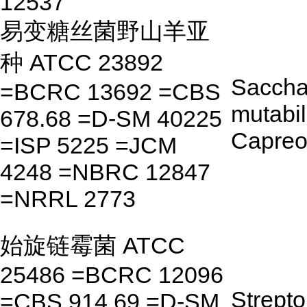
12537
易变糖丝菌野山羊亚
种 ATCC 23892
Saccha
=BCRC 13692 =CBS
mutabil
678.68 =D-SM 40225
Capreo
=ISP 5225 =JCM
4248 =NBRC 12847
=NRRL 2773
始旋链霉菌 ATCC
25486 =BCRC 12096
Strept
=CBS 914.69 =D-SM