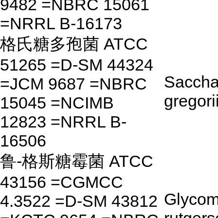
9482 =NBRC 15061
=NRRL B-16173
格氏糖多孢菌 ATCC
51265 =D-SM 44324
Saccha
=JCM 9687 =NBRC
gregori
15045 =NCIMB
12823 =NRRL B-
16506
鲁-格斯糖霉菌 ATCC
43156 =CGMCC
Glycom
4.3522 =D-SM 43812