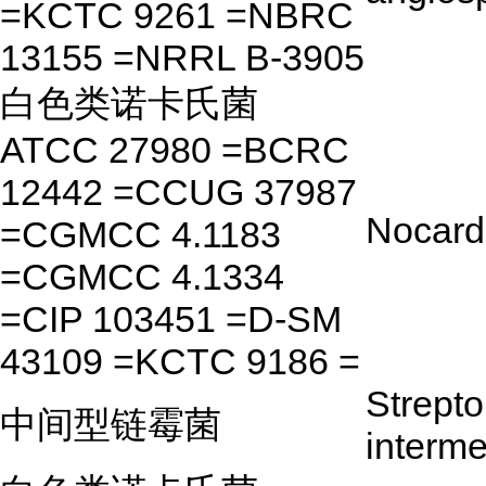
=KCTC 9261 =NBRC
13155 =NRRL B-3905
白色类诺卡氏菌
ATCC 27980 =BCRC
12442 =CCUG 37987
Nocard
=CGMCC 4.1183
=CGMCC 4.1334
=CIP 103451 =D-SM
43109 =KCTC 9186 =
Strept
中间型链霉菌
interm