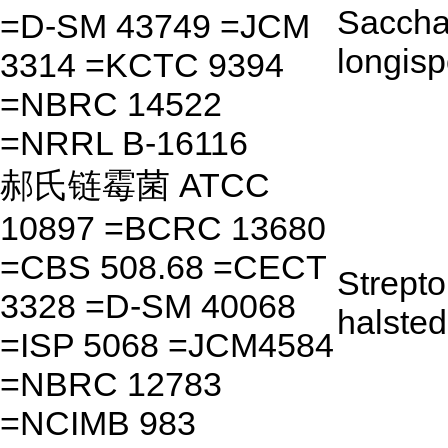
Saccha
=D-SM 43749 =JCM
longisp
3314 =KCTC 9394
=NBRC 14522
=NRRL B-16116
郝氏链霉菌 ATCC
10897 =BCRC 13680
=CBS 508.68 =CECT
Strept
3328 =D-SM 40068
halsted
=ISP 5068 =JCM4584
=NBRC 12783
=NCIMB 983