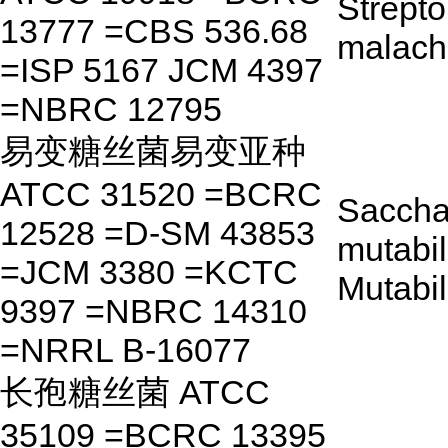
Strept
13777 =CBS 536.68
malachi
=ISP 5167 JCM 4397
=NBRC 12795
易变糖丝菌易变亚种
ATCC 31520 =BCRC
Saccha
12528 =D-SM 43853
mutabil
=JCM 3380 =KCTC
Mutabil
9397 =NBRC 14310
=NRRL B-16077
长孢糖丝菌 ATCC
35109 =BCRC 13395