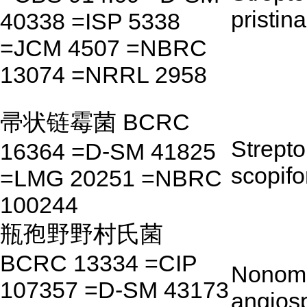
pristin
40338 =ISP 5338
=JCM 4507 =NBRC
13074 =NRRL 2958
帚状链霉菌 BCRC
Strept
16364 =D-SM 41825
scopifo
=LMG 20251 =NBRC
100244
瓶孢野野村氏菌
BCRC 13334 =CIP
Nonom
107357 =D-SM 43173
angios