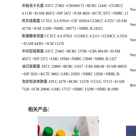
杀鲑诺卡氏菌 ATCC 27463 =CBS694.72 =BCRC 12441 =CGMCC
Noc
4.1136 =D-SM 40472 =ISP 5472 =JCM 4826 =KCTC 9372 =NBRC 13
热灰链霉菌 CCTCC AA 97014 =CIP 105834 CGMCC 4.3557 =D-SM
Str
41756 =JCM 11269 =NBRC 100772 =NRRL B-24322
新疆糖单孢菌 CCTCC AA 97021 =CGMCC 4.2111 =CGMCC 4.3554
Sac
=D-SM 44391 =JCM 11270
中间型链霉菌 ATCC 25461 =BCRC 13706 =CBS 694.69 =D-SM
Str
40372 =ISP 5372 =LMG 19304 =NBRC 13049 =NRRL B-1327
油日链霉菌 ATCC 23869 =BCRC 11617 =CBS 608.68 =D-SM 40033
Str
=ISP 5033 =KCTC 9663 =LMG 19305 =NBRC 12830 =NRRL B-
泡状短波单胞菌 ATCC 4278 =BCRC 11578 =CCUG 57113 =D-SM
Bre
7126 =JCM 20846 =LMG 17157 =NBRC 13290 =NRRL B-1090
相关产品：