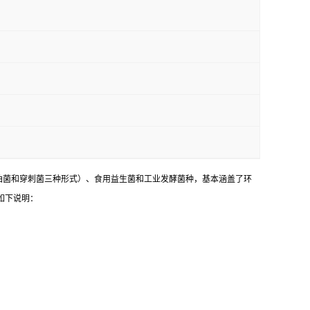
油菌和穿刺菌三种形式）、食用益生菌和工业发酵菌种，基本涵盖了环
如下说明：