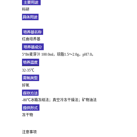
科研
红曲培养基
5°Bé麦芽汁 100.0ml，琼脂1.5～2.0g，pH7.0。
32-35℃
好氧
-80℃冰箱冻结法；真空冷冻干燥法；矿物油法
冻干物
注意事项