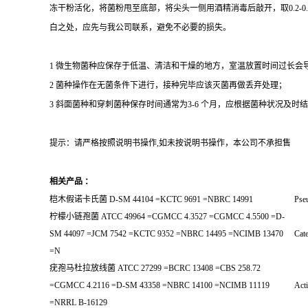
冻干粉活化，将菌粉甩至底部，将尖头一侧用酒精消毒后敲开，取0.2-
白之处，应先与我公司联系，避免不必要的损失。
1 微生物菌种应保存于低温、清洁和干燥的地方，室温放置时间过长会
2 菌种操作在无菌条件下进行，接种完毕应该灭菌再做丢弃处理；
3 斜面菌种和穿刺菌种保存时间通常为3-6 个月，应根据菌种状况及时结转；冻
提示：请严格按照说明书操作,如未按说明书操作，本公司不承担售
相关产品 ：
桤木假诺卡氏菌 D-SM 44104 =KCTC 9691 =NBRC 14991
Pseu
柠檬小链孢菌 ATCC 49964 =CGMCC 4.3527 =CGMCC 4.5500 =D-
SM 44097 =JCM 7542 =KCTC 9352 =NBRC 14495 =NCIMB 13470
Cate
=N
疣孢马杜拉放线菌 ATCC 27299 =BCRC 13408 =CBS 258.72
=CGMCC 4.2116 =D-SM 43358 =NBRC 14100 =NCIMB 11119
Act
=NRRL B-16129