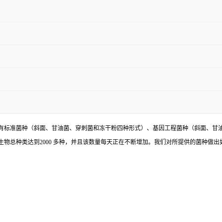
有标准菌种（斜面、甘油菌、穿刺菌和冻干粉四种形式）、基因工程菌种（斜面、甘
物总种类达到2000 多种，并且该数量每天正在不断增加。我们对所提供的菌种做出