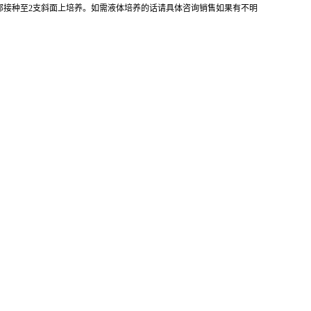
全部接种至2支斜面上培养。如需液体培养的话请具体咨询销售如果有不明