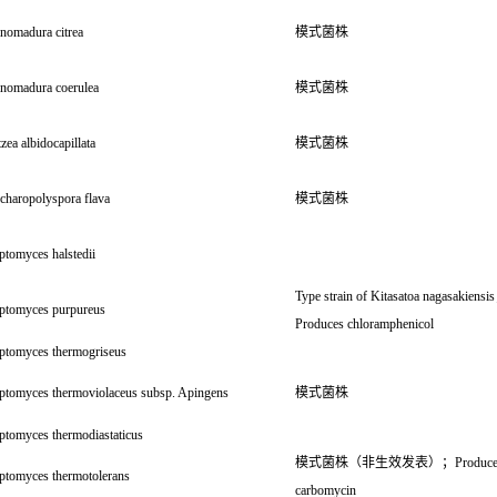
nomadura citrea
模式菌株
inomadura coerulea
模式菌株
zea albidocapillata
模式菌株
charopolyspora flava
模式菌株
ptomyces halstedii
Type strain of Kitasatoa nagasakiens
eptomyces purpureus
Produces chloramphenicol
eptomyces thermogriseus
eptomyces thermoviolaceus subsp. Apingens
模式菌株
ptomyces thermodiastaticus
模式菌株（非生效发表）；Produce
eptomyces thermotolerans
carbomycin