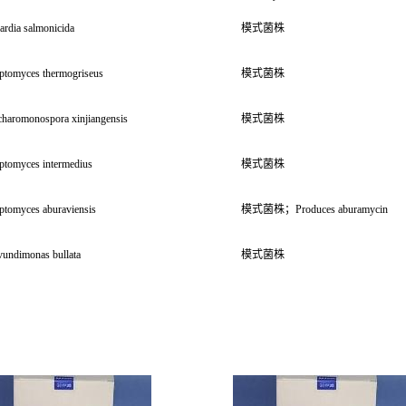
ardia salmonicida
模式菌株
eptomyces thermogriseus
模式菌株
charomonospora xinjiangensis
模式菌株
eptomyces intermedius
模式菌株
eptomyces aburaviensis
模式菌株；Produces aburamycin
vundimonas bullata
模式菌株