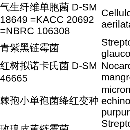
气生纤维单胞菌 D-SM
Cellu
18649 =KACC 20692
aerilat
=NBRC 106308
Strep
青紫黑链霉菌
glauco
红树拟诺卡氏菌 D-SM
Nocard
mangr
46665
micro
棘孢小单孢菌绛红变种
echino
purpu
Strep
玫瑰皮黄链霉菌