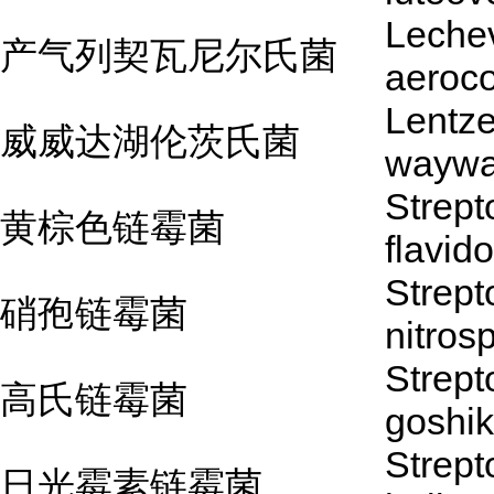
Lechev
产气列契瓦尼尔氏菌
aeroc
Lentz
威威达湖伦茨氏菌
waywa
Strep
黄棕色链霉菌
flavid
Strep
硝孢链霉菌
nitros
Strep
高氏链霉菌
goshik
Strep
日光霉素链霉菌