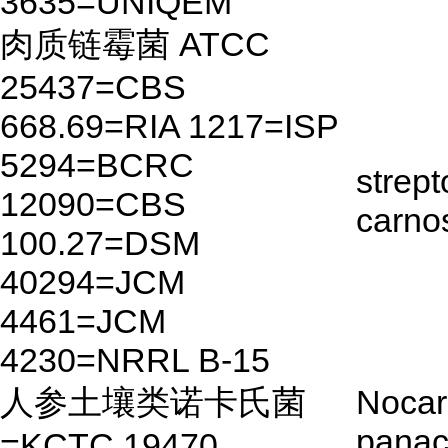
3635=UNIQEM
肉质链霉菌 ATCC
25437=CBS
668.69=RIA 1217=ISP
5294=BCRC
strep
12090=CBS
carno
100.27=DSM
40294=JCM
4461=JCM
4230=NRRL B-15
人参土壤类诺卡氏菌
Nocar
panaci
=KCTC 19470