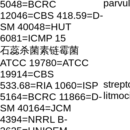
parvu
5048=BCRC
12046=CBS 418.59=D-
SM 40048=HUT
6081=ICMP 15
石蕊杀菌素链霉菌
ATCC 19780=ATCC
19914=CBS
strep
533.68=RIA 1060=ISP
litmoc
5164=BCRC 11866=D-
SM 40164=JCM
4394=NRRL B-