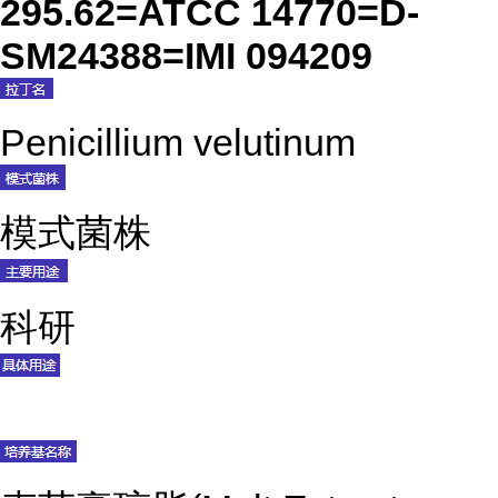
295.62=ATCC 14770=D-
SM24388=IMI 094209
Penicillium velutinum
模式菌株
科研