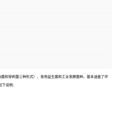
油菌和穿刺菌三种形式）、食用益生菌和工业发酵菌种，基本涵盖了环
如下说明：