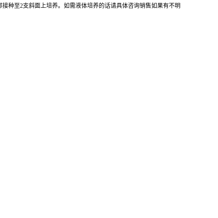
全部接种至2支斜面上培养。如需液体培养的话请具体咨询销售如果有不明