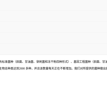
有标准菌种（斜面、甘油菌、穿刺菌和冻干粉四种形式）、基因工程菌种（斜面、甘
物总种类达到2000 多种，并且该数量每天正在不断增加。我们对所提供的菌种做出