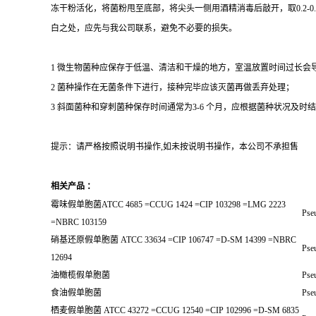
冻干粉活化，将菌粉甩至底部，将尖头一侧用酒精消毒后敲开，取0.2-
白之处，应先与我公司联系，避免不必要的损失。
1 微生物菌种应保存于低温、清洁和干燥的地方，室温放置时间过长会
2 菌种操作在无菌条件下进行，接种完毕应该灭菌再做丢弃处理；
3 斜面菌种和穿刺菌种保存时间通常为3-6 个月，应根据菌种状况及时结转；冻
提示：请严格按照说明书操作,如未按说明书操作，本公司不承担售
相关产品 ：
霉味假单胞菌ATCC 4685 =CCUG 1424 =CIP 103298 =LMG 2223
Pse
=NBRC 103159
硝基还原假单胞菌 ATCC 33634 =CIP 106747 =D-SM 14399 =NBRC
Pse
12694
油橄榄假单胞菌
Pse
食油假单胞菌
Pse
栖麦假单胞菌 ATCC 43272 =CCUG 12540 =CIP 102996 =D-SM 6835