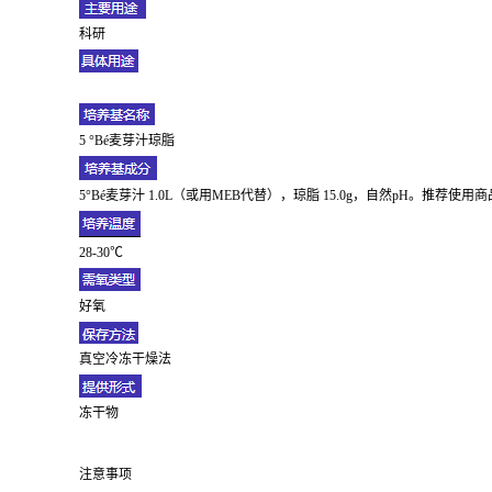
科研
5 °Bé麦芽汁琼脂
5°Bé麦芽汁 1.0L（或用MEB代替），琼脂 15.0g，自然pH。推荐使
28-30℃
好氧
真空冷冻干燥法
冻干物
注意事项