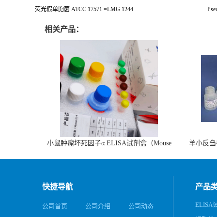
荧光假单胞菌 ATCC 17571 =LMG 1244
Pse
相关产品：
小鼠肿瘤坏死因子α ELISA试剂盒（Mouse
羊小反刍
TNF-α ELISA KIT）
快捷导航
产品
ELIS
公司首页
公司介绍
公司动态