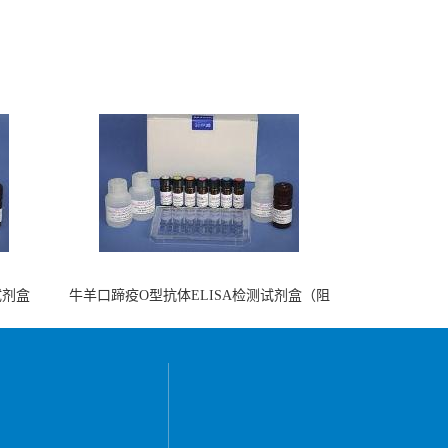
试剂盒
牛羊口蹄疫O型抗体ELISA检测试剂盒（阻
断法）