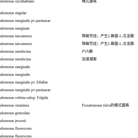
udomonas oryzihabitans
模式菌株
udomonas migulae
udomonas marginalis pv pastinacae
udomonas marginata
udomonas taiwanensis
降解芳烃；产生2-酮基-L-古龙酸
udomonas taiwanensis
降解芳烃；产生2-酮基-L-古龙酸
udomonas mendocina
PVA酶
udomonas mendocina
加速凝絮
udomonas marginalis
udomonas marginalis
domonas marginalis pv. Alfalfae
udomonas marginalis pv pastinacae
udomonas cedrina subsp. Fulgida
udomonas straminea
Pseudomonas fulva的模式菌株
udomonas geniculata
udomonas jessenii
udomonas fluorescens
udomonas fluorescens