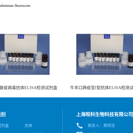
udomonas fluorescens
兽疫病毒抗体ELISA检测试剂盒
牛羊口蹄疫亚I型抗体ELISA检测
（酶联免疫法）
（阻断法）
类别
上海晅科生物科技有限公司
A试剂盒
抗体
联系人：黄明浩