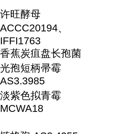
许旺酵母
ACCC20194、
IFFI1763
香蕉炭疽盘长孢菌
光孢短柄帚霉
AS3.3985
淡紫色拟青霉
MCWA18